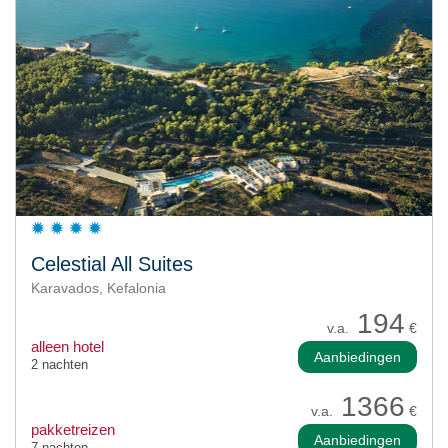
Celestial All Suites
Karavados, Kefalonia
194
v.a.
€
alleen hotel
Aanbiedingen
2 nachten
1366
v.a.
€
pakketreizen
Aanbiedingen
7 nachten