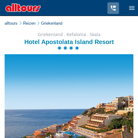
alltours
Reizen
Griekenland
Griekenland . Kefalonia . Skala
Hotel Apostolata Island Resort