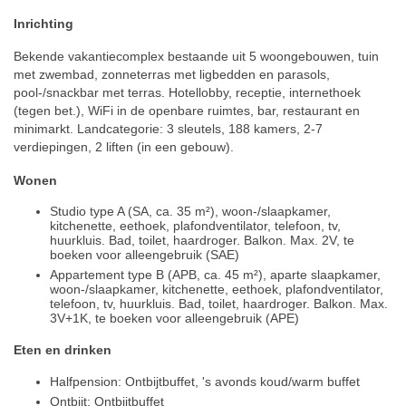
Inrichting
Bekende vakantiecomplex bestaande uit 5 woongebouwen, tuin
met zwembad, zonneterras met ligbedden en parasols,
pool-/snackbar met terras. Hotellobby, receptie, internethoek
(tegen bet.), WiFi in de openbare ruimtes, bar, restaurant en
minimarkt. Landcategorie: 3 sleutels, 188 kamers, 2-7
verdiepingen, 2 liften (in een gebouw).
Wonen
Studio type A (SA, ca. 35 m²), woon-/slaapkamer,
kitchenette, eethoek, plafondventilator, telefoon, tv,
huurkluis. Bad, toilet, haardroger. Balkon. Max. 2V, te
boeken voor alleengebruik (SAE)
Appartement type B (APB, ca. 45 m²), aparte slaapkamer,
woon-/slaapkamer, kitchenette, eethoek, plafondventilator,
telefoon, tv, huurkluis. Bad, toilet, haardroger. Balkon. Max.
3V+1K, te boeken voor alleengebruik (APE)
Eten en drinken
Halfpension: Ontbijtbuffet, 's avonds koud/warm buffet
Ontbijt: Ontbijtbuffet