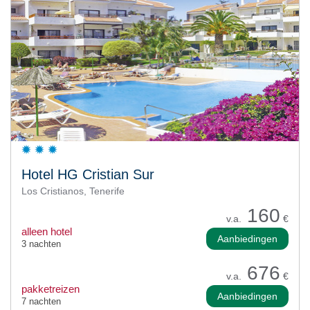
Hotel HG Cristian Sur
Los Cristianos, Tenerife
160
v.a.
€
alleen hotel
Aanbiedingen
3 nachten
676
v.a.
€
pakketreizen
Aanbiedingen
7 nachten