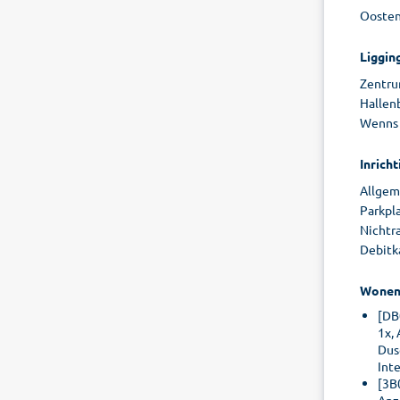
Oostenr
Liggin
Zentru
Hallen
Wenns 
Inricht
Allgeme
Parkpla
Nichtr
Debitk
Wone
[DB
1x,
Dus
Int
[3B