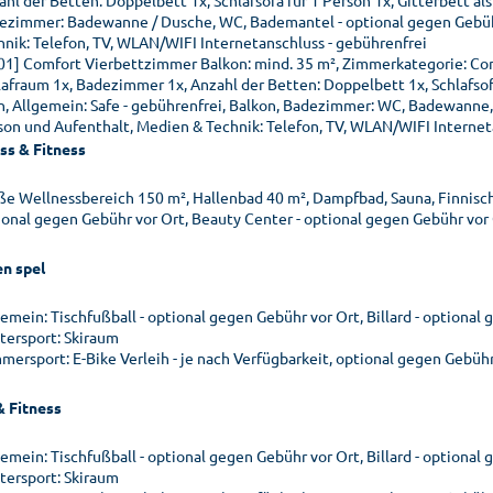
ahl der Betten: Doppelbett 1x, Schlafsofa für 1 Person 1x, Gitterbett al
ezimmer: Badewanne / Dusche, WC, Bademantel - optional gegen Gebühr
hnik: Telefon, TV, WLAN/WIFI Internetanschluss - gebührenfrei
01] Comfort Vierbettzimmer Balkon: mind. 35 m², Zimmerkategorie: Co
lafraum 1x, Badezimmer 1x, Anzahl der Betten: Doppelbett 1x, Schlafsof
n, Allgemein: Safe - gebührenfrei, Balkon, Badezimmer: WC, Badewanne,
son und Aufenthalt, Medien & Technik: Telefon, TV, WLAN/WIFI Internet
ss & Fitness
ße Wellnessbereich 150 m², Hallenbad 40 m², Dampfbad, Sauna, Finnisch
ional gegen Gebühr vor Ort, Beauty Center - optional gegen Gebühr vor
en spel
emein: Tischfußball - optional gegen Gebühr vor Ort, Billard - optional
tersport: Skiraum
mersport: E-Bike Verleih - je nach Verfügbarkeit, optional gegen Gebühr
& Fitness
emein: Tischfußball - optional gegen Gebühr vor Ort, Billard - optional
tersport: Skiraum