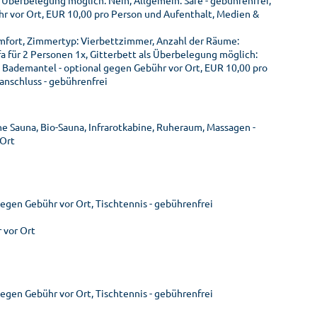
s Überbelegung möglich: Nein, Allgemein: Safe - gebührenfrei,
 vor Ort, EUR 10,00 pro Person und Aufenthalt, Medien &
mfort, Zimmertyp: Vierbettzimmer, Anzahl der Räume:
a für 2 Personen 1x, Gitterbett als Überbelegung möglich:
 Bademantel - optional gegen Gebühr vor Ort, EUR 10,00 pro
anschluss - gebührenfrei
e Sauna, Bio-Sauna, Infrarotkabine, Ruheraum, Massagen -
 Ort
 gegen Gebühr vor Ort, Tischtennis - gebührenfrei
 vor Ort
 gegen Gebühr vor Ort, Tischtennis - gebührenfrei