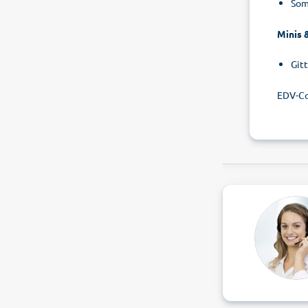
Som
Minis 
Gitt
EDV-Co