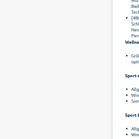
Anz
Bad
Tec
[4B
Sch
Nei
Per
Wellne
Grö
opt
Sport 
Allg
Win
Som
Sport 
Allg
Win