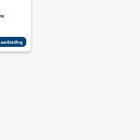
ns
 aanbieding