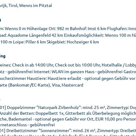
ijk, Tirol, Wenns im Pitztal
g
m: Wenns 0 m Höhenlage Ort: 982 m Bahnhof: Imst 6 km Flughafen: Inn
bad: Aquadome Längenfeld 42 km Einkaufsmöglichkeit: Wenns 100 m Näc
100 m Loipe: Piller 6 km Skigebiet: Hochzeiger 6 km
ing
ines: Check in ab 14:00 Uhr, Check out bis 10:00 Uhr, Hotelhalle / Lob
tz - gebührenfrei Internet: WLAN im ganzen Haus - gebührenfrei Gastro
aucherzimmer Haustiere: Haustiere erlaubt - optional gegen Gebühr vor 
arte (Bankomat-/EC-Karte), Visa, Mastercard
n
01] Doppelzimmer "Naturpark Zirbenholz": mind. 25 m², Zimmertyp: D
 Anzahl der Betten: Doppelbett 1x, Gitterbett als Überbelegung möglich
che, Bademantel - optional gegen Gebühr vor Ort, EUR 10,00 pro Person
ernetanschluss - gebührenfrei
01] Dreibettzimmer "Sonnenzimmer": mind. 26 m², Zimmertyp: Dreibett