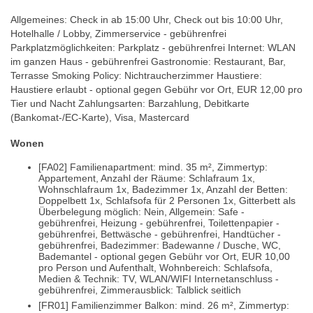
Allgemeines: Check in ab 15:00 Uhr, Check out bis 10:00 Uhr,
Hotelhalle / Lobby, Zimmerservice - gebührenfrei
Parkplatzmöglichkeiten: Parkplatz - gebührenfrei Internet: WLAN
im ganzen Haus - gebührenfrei Gastronomie: Restaurant, Bar,
Terrasse Smoking Policy: Nichtraucherzimmer Haustiere:
Haustiere erlaubt - optional gegen Gebühr vor Ort, EUR 12,00 pro
Tier und Nacht Zahlungsarten: Barzahlung, Debitkarte
(Bankomat-/EC-Karte), Visa, Mastercard
Wonen
[FA02] Familienapartment: mind. 35 m², Zimmertyp:
Appartement, Anzahl der Räume: Schlafraum 1x,
Wohnschlafraum 1x, Badezimmer 1x, Anzahl der Betten:
Doppelbett 1x, Schlafsofa für 2 Personen 1x, Gitterbett als
Überbelegung möglich: Nein, Allgemein: Safe -
gebührenfrei, Heizung - gebührenfrei, Toilettenpapier -
gebührenfrei, Bettwäsche - gebührenfrei, Handtücher -
gebührenfrei, Badezimmer: Badewanne / Dusche, WC,
Bademantel - optional gegen Gebühr vor Ort, EUR 10,00
pro Person und Aufenthalt, Wohnbereich: Schlafsofa,
Medien & Technik: TV, WLAN/WIFI Internetanschluss -
gebührenfrei, Zimmerausblick: Talblick seitlich
[FR01] Familienzimmer Balkon: mind. 26 m², Zimmertyp: