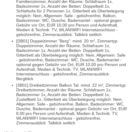
Familienzimmer, Anzahl der Räume: Schlafraum 1x,
Badezimmer 1x, Anzahl der Betten: Doppelbett 1x,
Schlafsofa für 2 Personen 1x, Gitterbett als Überbelegung
möglich: Nein, Allgemein: Safe - gebührenfrei, Balkon,
Badezimmer: WC, Dusche, Bademantel - optional gegen
Gebühr vor Ort, EUR 10,00 pro Person und Aufenthalt,
Medien & Technik: TV, WLAN/WIFI Internetanschluss -
gebührenfrei, Zimmerausblick: Talblick seitlich
[DB01] Doppelzimmer "Berg": mind. 20 m², Zimmertyp:
Doppelzimmer, Anzahl der Räume: Schlafraum 1x,
Badezimmer 1x, Anzahl der Betten: Doppelbett 1x,
Gitterbett als Überbelegung möglich: Nein, Allgemein: Safe
- gebührenfrei, Badezimmer: WC, Dusche, Bademantel -
optional gegen Gebühr vor Ort, EUR 10,00 pro Person und
Aufenthalt, Medien & Technik: TV, WLAN/WIFI
Internetanschluss - gebührenfrei, Zimmerausblick:
Bergblick
[3B01] Dreibettzimmer Balkon Tal: mind. 22 m², Zimmertyp:
Dreibettzimmer, Anzahl der Räume: Schlafraum 1x,
Badezimmer 1x, Anzahl der Betten: Doppelbett 1x,
Zustellbett 1x, Gitterbett als Überbelegung möglich: Nein,
Allgemein: Safe - gebührenfrei, Balkon, Badezimmer: WC,
Dusche, Bademantel - optional gegen Gebühr vor Ort, EUR
8,00 pro Person und Aufenthalt, Medien & Technik: TV,
WLAN/WIFI Internetanschluss - gebührenfrei,
Zimmerausblick: Talblick seitlich