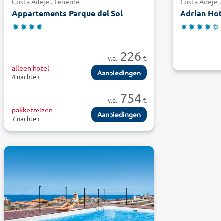
Costa Adeje . Tenerife
Costa Adeje .
Appartements Parque del Sol
Adrian Hot
226
v.a.
€
alleen hotel
Aanbiedingen
4 nachten
754
v.a.
€
pakketreizen
Aanbiedingen
7 nachten