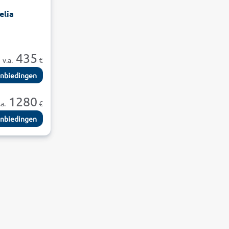
elia
435
v.a.
€
nbiedingen
1280
.a.
€
nbiedingen