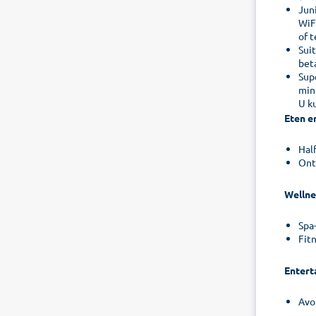
Juni
WiFi
of t
Suit
beta
Supe
mini
U ku
Eten e
Hal
Ont
Wellne
Spa
Fit
Entert
Avo