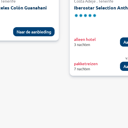
 Tenerife
Costa Adeje . Tenerife
eles Colón Guanahani
Iberostar Selection Anth
Naar de aanbieding
alleen hotel
Aa
3 nachten
v
pakketreizen
Aa
7 nachten