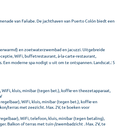
omenade van Fañabe. De jachthaven van Puerto Colón biedt een
(verwarmd) en zoetwaterzwembad en jacuzzi. Uitgebreide
ptie, WiFi, buffetrestaurant, à-la-carte-restaurant,
s. Een moderne spa nodigt u uit om te ontspannen. Landscat.: 5
WiFi, kluis, minibar (tegen bet.), koffie-en theezetapparaat,
2V
gelbaar), WiFi, kluis, minibar (tegen bet.), koffie-en
alkon/terras met zeezicht. Max. 2V, te boeken voor
gelbaar), WiFi, telefoon, kluis, minibar (tegen betaling),
oger. Balkon of terras met tuin-/zwembadzicht . Max. 2V, te