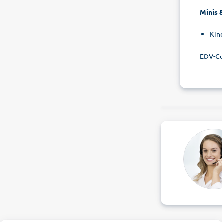
Minis 
Kin
EDV-Co