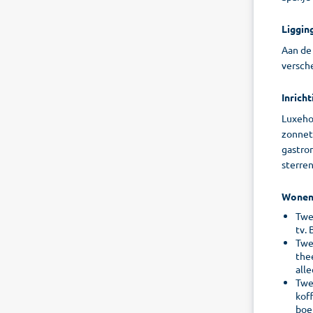
Liggin
Aan de
versch
Inricht
Luxeho
zonnete
gastron
sterren
Wone
Twee
tv. 
Twee
thee
all
Twee
koff
boe