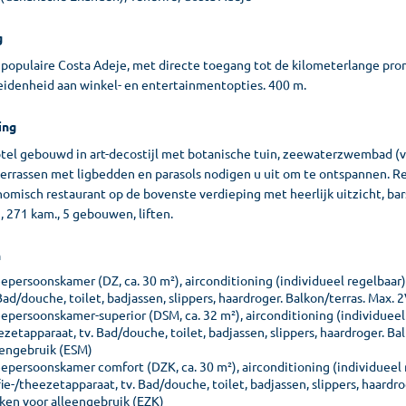
g
 populaire Costa Adeje, met directe toegang tot de kilometerlange pr
eidenheid aan winkel- en entertainmentopties. 400 m.
ing
tel gebouwd in art-decostijl met botanische tuin, zeewaterzwembad 
rrassen met ligbedden en parasols nodigen u uit om te ontspannen. Rece
omisch restaurant op de bovenste verdieping met heerlijk uitzicht, bar
, 271 kam., 5 gebouwen, liften.
n
persoonskamer (DZ, ca. 30 m²), airconditioning (individueel regelbaar), 
Bad/douche, toilet, badjassen, slippers, haardroger. Balkon/terras. Max. 
persoonskamer-superior (DSM, ca. 32 m²), airconditioning (individueel re
zetapparaat, tv. Bad/douche, toilet, badjassen, slippers, haardroger. B
eengebruik (ESM)
persoonskamer comfort (DZK, ca. 30 m²), airconditioning (individueel re
ie-/theezetapparaat, tv. Bad/douche, toilet, badjassen, slippers, haardr
ken voor alleengebruik (EZK)