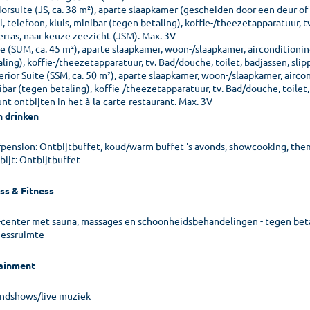
orsuite (JS, ca. 38 m²), aparte slaapkamer (gescheiden door een deur of
, telefoon, kluis, minibar (tegen betaling), koffie-/theezetapparatuur, t
erras, naar keuze zeezicht (JSM). Max. 3V
e (SUM, ca. 45 m²), aparte slaapkamer, woon-/slaapkamer, airconditioning
ling), koffie-/theezetapparatuur, tv. Bad/douche, toilet, badjassen, slip
rior Suite (SSM, ca. 50 m²), aparte slaapkamer, woon-/slaapkamer, aircond
bar (tegen betaling), koffie-/theezetapparatuur, tv. Bad/douche, toilet,
nt ontbijten in het à-la-carte-restaurant. Max. 3V
n drinken
fpension: Ontbijtbuffet, koud/warm buffet 's avonds, showcooking, th
bijt: Ontbijtbuffet
ss & Fitness
-center met sauna, massages en schoonheidsbehandelingen - tegen bet
nessruimte
ainment
ndshows/live muziek