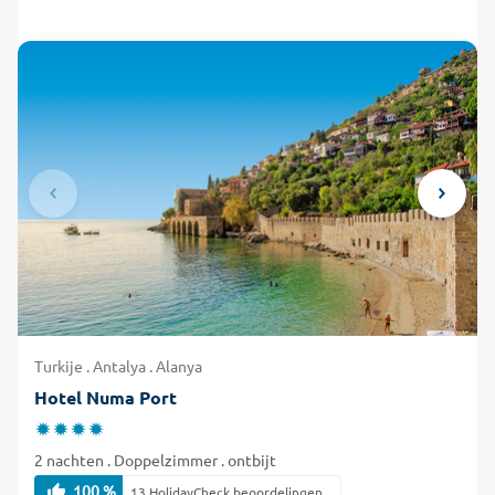
Arkeoloji Muzesi. Na een boeiende tocht doorheen de stad
rondt u de dag af met een ontspannen bezoekje aan de
knappe spa- en wellnessvoorzieningen in uw hotel. Ontdek
de pracht van deze bruisende stad en boek uw hotel in
Alanya vandaag nog snel en ongelooflijk voordelig bij
alltours!
Turkije . Antalya . Alanya
Hotel Numa Port
2 nachten . Doppelzimmer . ontbijt
100 %
13 HolidayCheck beoordelingen