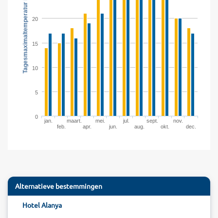
Tagesmaximaltemperatur in °C
20
15
10
5
0
jan.
maart.
mei.
jul.
sept.
nov.
feb.
apr.
jun.
aug.
okt.
dec.
Alternatieve bestemmingen
Hotel Alanya