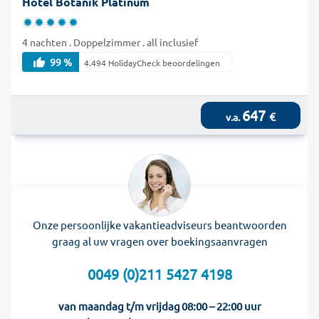
Hotel Botanik Platinum
4 nachten . Doppelzimmer . all inclusief
99 %
4.494 HolidayCheck beoordelingen
647
€
v.a.
Onze persoonlijke vakantieadviseurs beantwoorden
graag al uw vragen over boekingsaanvragen
0049 (0)211 5427 4198
van maandag t/m vrijdag
08:00 – 22:00 uur