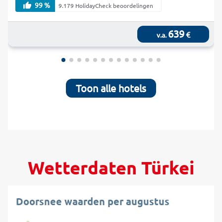
99 %
9.179 HolidayCheck beoordelingen
639
€
v.a.
Toon alle hotels
Wetterdaten Türkei
Doorsnee waarden per augustus