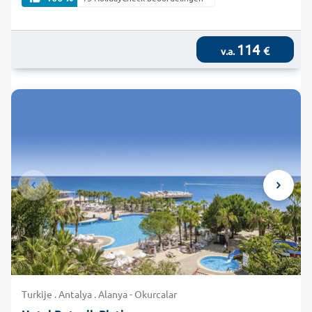
114
€
v.a.
Turkije . Antalya . Alanya - Okurcalar