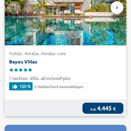
Turkije . Antalya . Antalya - Lara
Bayou Villas
7 nachten . Villa . all inclusief plus
100 %
3 HolidayCheck beoordelingen
4.445
€
v.a.