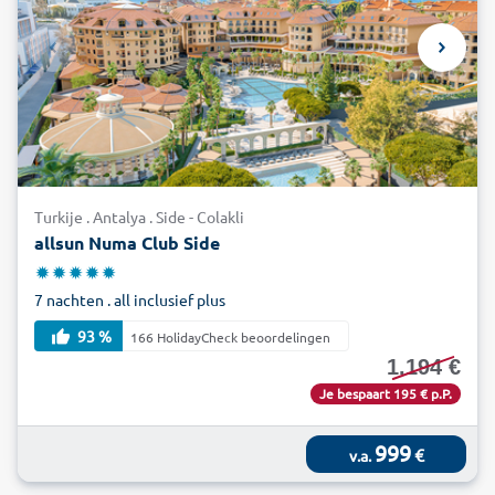
Turkije . Antalya . Side - Colakli
allsun Numa Club Side
7 nachten . all inclusief plus
93 %
166 HolidayCheck beoordelingen
1.194 €
Je bespaart 195 € p.P.
999
€
v.a.