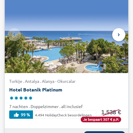
Turkije . Antalya . Alanya - Okurcalar
Hotel Botanik Platinum
7 nachten . Doppelzimmer . all inclusief
1.538 €
99 %
4.494 HolidayCheck beoordelingen
Je bespaart 307 € p.P.