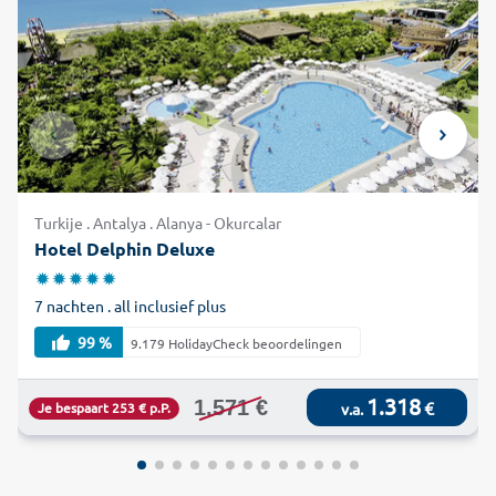
Turkije . Antalya . Alanya - Okurcalar
Hotel Delphin Deluxe
7 nachten . all inclusief plus
99 %
9.179 HolidayCheck beoordelingen
1.318
1.571 €
€
Je bespaart 253 € p.P.
v.a.