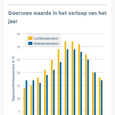
Doorsnee waarde in het verloop van het
jaar
35
Luchttemperatuur
Watertemperatuur
30
Tagesmaximaltemperatur in °C
25
20
15
10
5