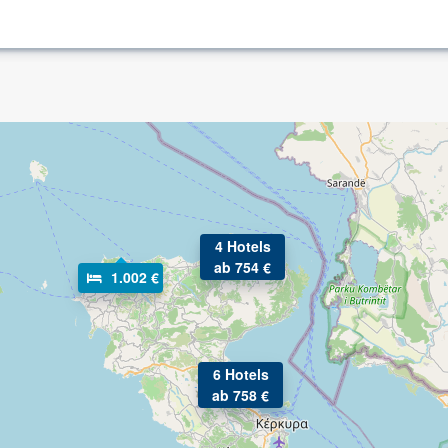
4 Hotels
ab 754 €
1.002 €
6 Hotels
ab 758 €