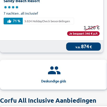
Sandy Beach Resort
7 nachten . all inclusief
71 %
3.024 HolidayCheck beoordelingen
1.220 €
Je bespaart 346 € p.P.
874
€
v.a.
Deskundige gids
Corfu All Inclusive Aanbiedingen