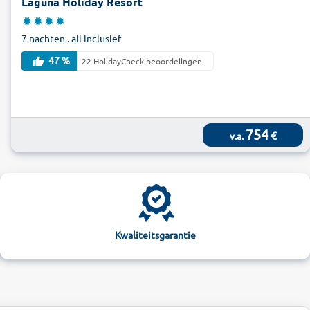
Laguna Holiday Resort
7 nachten . all inclusief
47 %
22 HolidayCheck beoordelingen
754
€
v.a.
Kwaliteitsgarantie