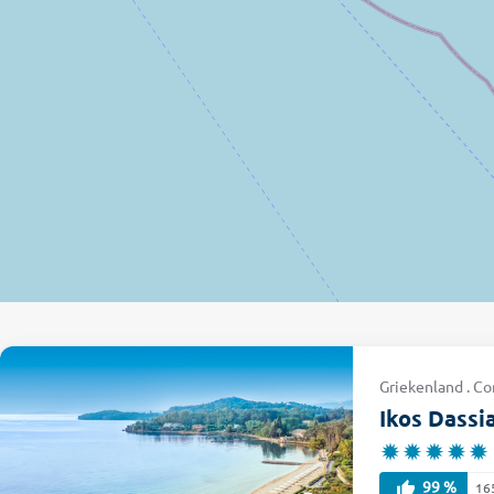
Griekenland . Cor
Ikos Dassi
99 %
16