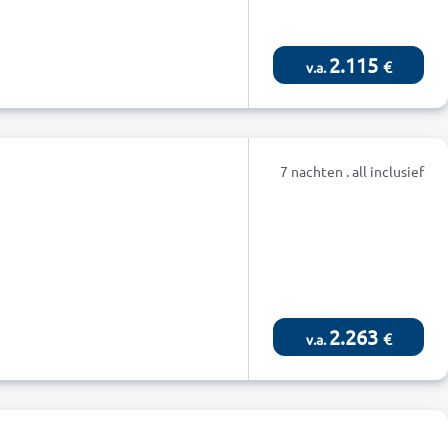
2.115
€
v.a.
7 nachten . all inclusief
2.263
€
v.a.