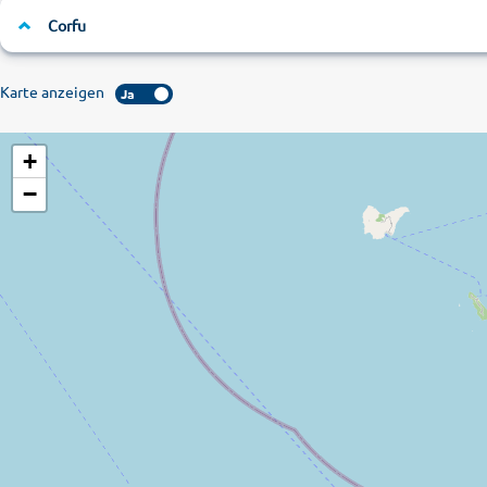
Corfu
Karte anzeigen
Ja
+
−