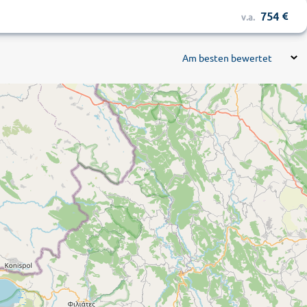
754
v.a.
Am besten bewertet