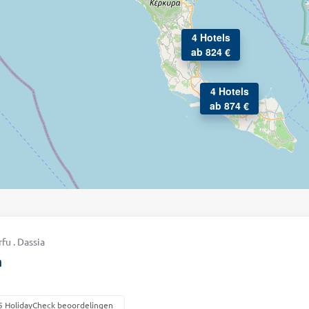
4 Hotels
ab 824 €
4 Hotels
ab 874 €
fu . Dassia
a
5 HolidayCheck beoordelingen