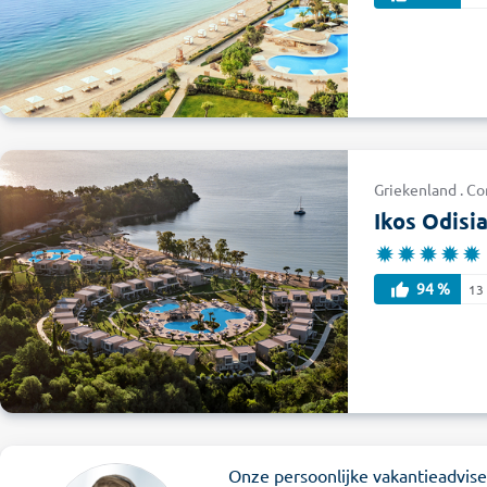
Griekenland . Cor
Ikos Odisi
94 %
13
Onze persoonlijke vakantieadvis