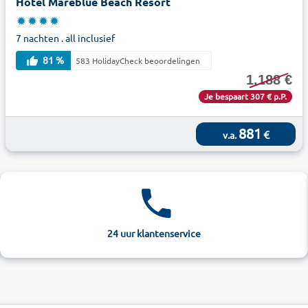
Hotel Mareblue Beach Resort
7 nachten . all inclusief
81 %
583 HolidayCheck beoordelingen
1.188 €
Je bespaart 307 € p.P.
881
€
v.a.
24 uur klantenservice