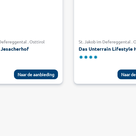
Defereggental . Osttirol
St. Jakob im Defereggental . O
 Jesacherhof
Das Unterrain Lifestyle 
Naar de aanbieding
Naar de