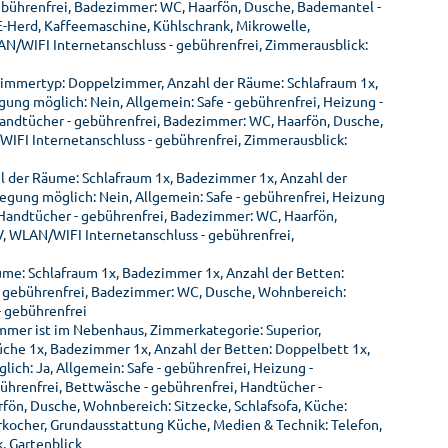
gebührenfrei, Badezimmer: WC, Haarfön, Dusche, Bademantel -
 E-Herd, Kaffeemaschine, Kühlschrank, Mikrowelle,
N/WIFI Internetanschluss - gebührenfrei, Zimmerausblick:
Zimmertyp: Doppelzimmer, Anzahl der Räume: Schlafraum 1x,
ung möglich: Nein, Allgemein: Safe - gebührenfrei, Heizung -
 Handtücher - gebührenfrei, Badezimmer: WC, Haarfön, Dusche,
WIFI Internetanschluss - gebührenfrei, Zimmerausblick:
 der Räume: Schlafraum 1x, Badezimmer 1x, Anzahl der
legung möglich: Nein, Allgemein: Safe - gebührenfrei, Heizung
, Handtücher - gebührenfrei, Badezimmer: WC, Haarfön,
V, WLAN/WIFI Internetanschluss - gebührenfrei,
ume: Schlafraum 1x, Badezimmer 1x, Anzahl der Betten:
e - gebührenfrei, Badezimmer: WC, Dusche, Wohnbereich:
- gebührenfrei
mmer ist im Nebenhaus, Zimmerkategorie: Superior,
üche 1x, Badezimmer 1x, Anzahl der Betten: Doppelbett 1x,
lich: Ja, Allgemein: Safe - gebührenfrei, Heizung -
ührenfrei, Bettwäsche - gebührenfrei, Handtücher -
ön, Dusche, Wohnbereich: Sitzecke, Schlafsofa, Küche:
rkocher, Grundausstattung Küche, Medien & Technik: Telefon,
, Gartenblick