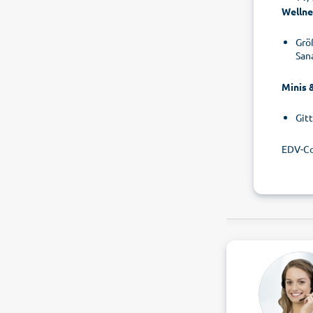
Wellne
Grö
San
Minis 
Git
EDV-Co