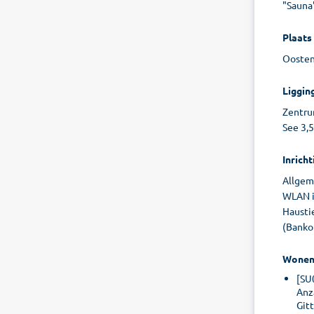
"Sauna"
Plaats
Oostenr
Liggin
Zentru
See 3,
Inricht
Allgeme
WLAN i
Haustie
(Banko
Wone
[SU
Anz
Git