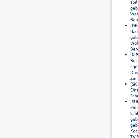
Toi
geb
Was
Ber
[DB
Bad
geb
Woh
Ber
[MB
Bet
- g
Dus
Zim
[SI
Ein
Sch
[SU
Zim
Schl
geb
geb
Koc
TV,