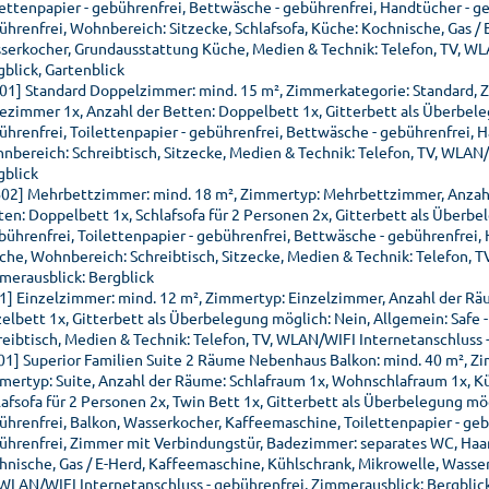
lettenpapier - gebührenfrei, Bettwäsche - gebührenfrei, Handtücher - 
ührenfrei, Wohnbereich: Sitzecke, Schlafsofa, Küche: Kochnische, Gas /
serkocher, Grundausstattung Küche, Medien & Technik: Telefon, TV, WLA
gblick, Gartenblick
01] Standard Doppelzimmer: mind. 15 m², Zimmerkategorie: Standard, 
ezimmer 1x, Anzahl der Betten: Doppelbett 1x, Gitterbett als Überbeleg
ührenfrei, Toilettenpapier - gebührenfrei, Bettwäsche - gebührenfrei,
nbereich: Schreibtisch, Sitzecke, Medien & Technik: Telefon, TV, WLAN/
gblick
02] Mehrbettzimmer: mind. 18 m², Zimmertyp: Mehrbettzimmer, Anzahl
ten: Doppelbett 1x, Schlafsofa für 2 Personen 2x, Gitterbett als Überbe
ebührenfrei, Toilettenpapier - gebührenfrei, Bettwäsche - gebührenfrei
che, Wohnbereich: Schreibtisch, Sitzecke, Medien & Technik: Telefon, T
merausblick: Bergblick
01] Einzelzimmer: mind. 12 m², Zimmertyp: Einzelzimmer, Anzahl der Rä
zelbett 1x, Gitterbett als Überbelegung möglich: Nein, Allgemein: Saf
reibtisch, Medien & Technik: Telefon, TV, WLAN/WIFI Internetanschluss 
01] Superior Familien Suite 2 Räume Nebenhaus Balkon: mind. 40 m², Zi
mertyp: Suite, Anzahl der Räume: Schlafraum 1x, Wohnschlafraum 1x, K
afsofa für 2 Personen 2x, Twin Bett 1x, Gitterbett als Überbelegung mög
ührenfrei, Balkon, Wasserkocher, Kaffeemaschine, Toilettenpapier - geb
ührenfrei, Zimmer mit Verbindungstür, Badezimmer: separates WC, Haarf
hnische, Gas / E-Herd, Kaffeemaschine, Kühlschrank, Mikrowelle, Wasse
 WLAN/WIFI Internetanschluss - gebührenfrei, Zimmerausblick: Bergblick