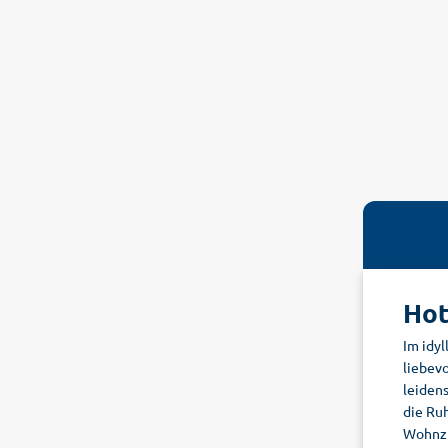
Hot
Im idyl
liebevo
leidens
die Ru
Wohnzim