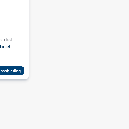
sttirol
Hotel
 aanbieding