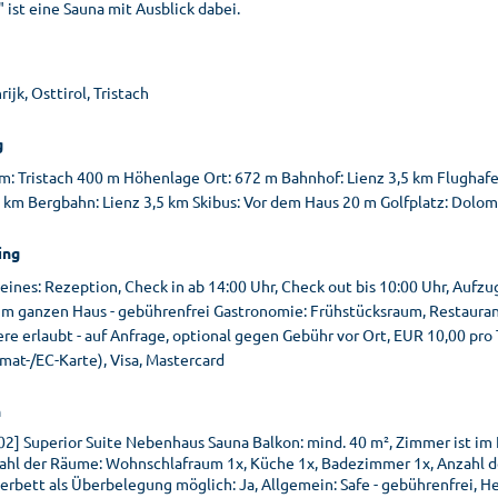
 ist eine Sauna mit Ausblick dabei.
ijk, Osttirol, Tristach
g
m: Tristach 400 m Höhenlage Ort: 672 m Bahnhof: Lienz 3,5 km Flughafen
5 km Bergbahn: Lienz 3,5 km Skibus: Vor dem Haus 20 m Golfplatz: Dolom
ing
ines: Rezeption, Check in ab 14:00 Uhr, Check out bis 10:00 Uhr, Aufzu
m ganzen Haus - gebührenfrei Gastronomie: Frühstücksraum, Restaurant
re erlaubt - auf Anfrage, optional gegen Gebühr vor Ort, EUR 10,00 pro
mat-/EC-Karte), Visa, Mastercard
n
02] Superior Suite Nebenhaus Sauna Balkon: mind. 40 m², Zimmer ist im
ahl der Räume: Wohnschlafraum 1x, Küche 1x, Badezimmer 1x, Anzahl der
terbett als Überbelegung möglich: Ja, Allgemein: Safe - gebührenfrei, 