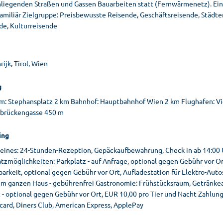
liegenden Straßen und Gassen Bauarbeiten statt (Fernwärmenetz). Einr
familiär Zielgruppe: Preisbewusste Reisende, Geschäftsreisende, Städte
de, Kulturreisende
ijk, Tirol, Wien
g
m: Stephansplatz 2 km Bahnhof: Hauptbahnhof Wien 2 km Flughafen: Vie
brückengasse 450 m
ing
eines: 24-Stunden-Rezeption, Gepäckaufbewahrung, Check in ab 14:00 Uh
tzmöglichkeiten: Parkplatz - auf Anfrage, optional gegen Gebühr vor Or
arkeit, optional gegen Gebühr vor Ort, Aufladestation für Elektro-Autos
m ganzen Haus - gebührenfrei Gastronomie: Frühstücksraum, Getränkea
 - optional gegen Gebühr vor Ort, EUR 10,00 pro Tier und Nacht Zahlung
card, Diners Club, American Express, ApplePay