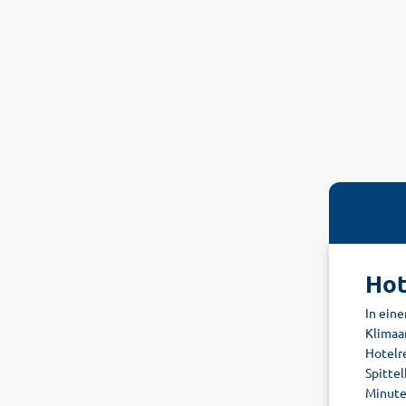
Hot
In ein
Klimaan
Hotelr
Spittel
Minuten