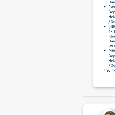
Haa
[3B
Dop
Hei
/ D
[4B
1x,
Kli
Han
WLA
[4B
Dop
Hei
/ D
EDV-Co