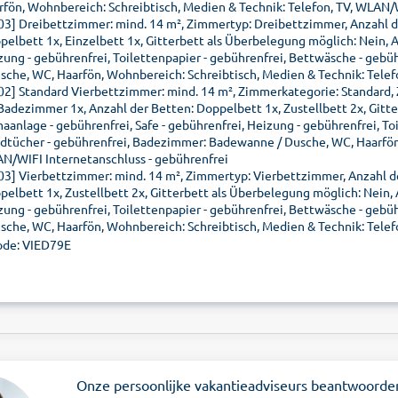
rfön, Wohnbereich: Schreibtisch, Medien & Technik: Telefon, TV, WLAN/
03] Dreibettzimmer: mind. 14 m², Zimmertyp: Dreibettzimmer, Anzahl d
pelbett 1x, Einzelbett 1x, Gitterbett als Überbelegung möglich: Nein, A
zung - gebührenfrei, Toilettenpapier - gebührenfrei, Bettwäsche - geb
usche, WC, Haarfön, Wohnbereich: Schreibtisch, Medien & Technik: Telef
02] Standard Vierbettzimmer: mind. 14 m², Zimmerkategorie: Standard,
 Badezimmer 1x, Anzahl der Betten: Doppelbett 1x, Zustellbett 2x, Gitt
maanlage - gebührenfrei, Safe - gebührenfrei, Heizung - gebührenfrei, To
dtücher - gebührenfrei, Badezimmer: Badewanne / Dusche, WC, Haarfön,
N/WIFI Internetanschluss - gebührenfrei
03] Vierbettzimmer: mind. 14 m², Zimmertyp: Vierbettzimmer, Anzahl d
pelbett 1x, Zustellbett 2x, Gitterbett als Überbelegung möglich: Nein, 
zung - gebührenfrei, Toilettenpapier - gebührenfrei, Bettwäsche - geb
usche, WC, Haarfön, Wohnbereich: Schreibtisch, Medien & Technik: Telef
de: VIED79E
Onze persoonlijke vakantieadviseurs beantwoorde