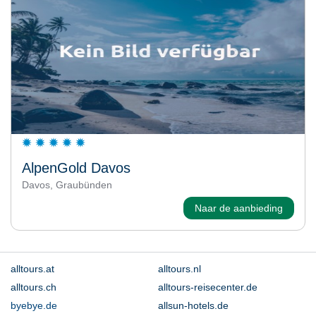
AlpenGold Davos
Davos, Graubünden
Naar de aanbieding
alltours.at
alltours.nl
alltours.ch
alltours-reisecenter.de
byebye.de
allsun-hotels.de