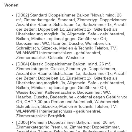
Wonen
[DB02] Standard Doppelzimmer Balkon "Nova": mind. 26
m², Zimmerkategorie: Standard, Zimmertyp: Doppelzimmer,
Anzahl der Räume: Schlafraum 1x, Badezimmer 1x, Anzahl
der Betten: Doppelbett 1x, Zustellbett 1x, Gitterbett als
Überbelegung möglich: Ja, Allgemein: Safe - gebührenfrei,
Balkon, Minibar - optional gegen Gebühr vor Ort,
Badezimmer: WC, Haarfön, Dusche, Wohnbereich:
Schreibtisch, Sitzecke, Medien & Technik: Telefon, TV,
WLAN/WIFI Internetanschluss - gebührenfrei,
Zimmerausblick: Ostseite, Westseite
[DB04] Classic Doppelzimmer Balkon: mind. 26 m²,
Zimmerkategorie: Classic, Zimmertyp: Doppelzimmer,
Anzahl der Räume: Schlafraum 1x, Badezimmer 1x, Anzahl
der Betten: Doppelbett 1x, Zustellbett 1x, Gitterbett als
Überbelegung möglich: Ja, Allgemein: Safe - gebührenfrei,
Balkon, Minibar - optional gegen Gebühr vor Ort,
Wasserkocher, Kaffeemaschine, Badezimmer: WC,
Haarfön, Dusche, Badeschuhe - optional gegen Gebühr vor
Ort, CHF 7,00 pro Person und Aufenthalt, Wohnbereich:
Schreibtisch, Sitzecke, Medien & Technik: Telefon, TV,
WLAN/WIFI Internetanschluss - gebührenfrei,
Zimmerausblick: Bergblick
[DB06] Premium Doppelzimmer Balkon: mind. 26 m²,
Zimmerkategorie: Premium, Zimmertyp: Doppelzimmer,
Anzahl der Räume: Schlafraum 1x, Badezimmer 1x, Anzahl