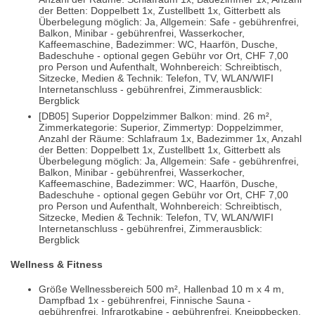
der Betten: Doppelbett 1x, Zustellbett 1x, Gitterbett als
Überbelegung möglich: Ja, Allgemein: Safe - gebührenfrei,
Balkon, Minibar - gebührenfrei, Wasserkocher,
Kaffeemaschine, Badezimmer: WC, Haarfön, Dusche,
Badeschuhe - optional gegen Gebühr vor Ort, CHF 7,00
pro Person und Aufenthalt, Wohnbereich: Schreibtisch,
Sitzecke, Medien & Technik: Telefon, TV, WLAN/WIFI
Internetanschluss - gebührenfrei, Zimmerausblick:
Bergblick
[DB05] Superior Doppelzimmer Balkon: mind. 26 m²,
Zimmerkategorie: Superior, Zimmertyp: Doppelzimmer,
Anzahl der Räume: Schlafraum 1x, Badezimmer 1x, Anzahl
der Betten: Doppelbett 1x, Zustellbett 1x, Gitterbett als
Überbelegung möglich: Ja, Allgemein: Safe - gebührenfrei,
Balkon, Minibar - gebührenfrei, Wasserkocher,
Kaffeemaschine, Badezimmer: WC, Haarfön, Dusche,
Badeschuhe - optional gegen Gebühr vor Ort, CHF 7,00
pro Person und Aufenthalt, Wohnbereich: Schreibtisch,
Sitzecke, Medien & Technik: Telefon, TV, WLAN/WIFI
Internetanschluss - gebührenfrei, Zimmerausblick:
Bergblick
Wellness & Fitness
Größe Wellnessbereich 500 m², Hallenbad 10 m x 4 m,
Dampfbad 1x - gebührenfrei, Finnische Sauna -
gebührenfrei, Infrarotkabine - gebührenfrei, Kneippbecken,