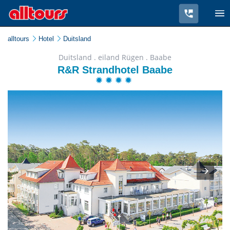
alltours
Hotel
Duitsland
Duitsland . eiland Rügen . Baabe
R&R Strandhotel Baabe