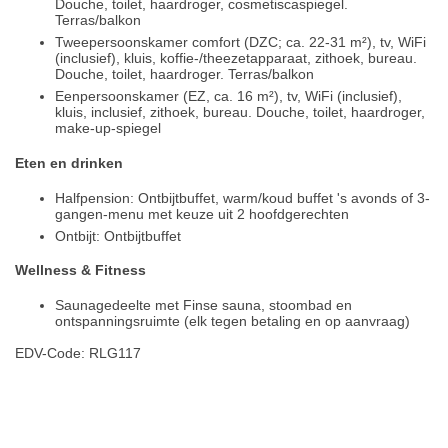
Douche, toilet, haardroger, cosmetiscaspiegel.
Terras/balkon
Tweepersoonskamer comfort (DZC; ca. 22-31 m²), tv, WiFi
(inclusief), kluis, koffie-/theezetapparaat, zithoek, bureau.
Douche, toilet, haardroger. Terras/balkon
Eenpersoonskamer (EZ, ca. 16 m²), tv, WiFi (inclusief),
kluis, inclusief, zithoek, bureau. Douche, toilet, haardroger,
make-up-spiegel
Eten en drinken
Halfpension: Ontbijtbuffet, warm/koud buffet 's avonds of 3-
gangen-menu met keuze uit 2 hoofdgerechten
Ontbijt: Ontbijtbuffet
Wellness & Fitness
Saunagedeelte met Finse sauna, stoombad en
ontspanningsruimte (elk tegen betaling en op aanvraag)
EDV-Code: RLG117
Hotelmerkmale