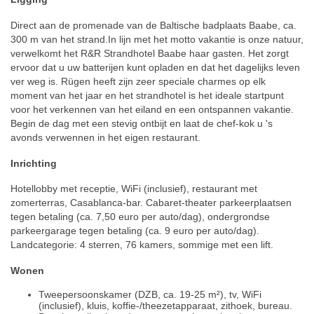
Direct aan de promenade van de Baltische badplaats Baabe, ca.
300 m van het strand.In lijn met het motto vakantie is onze natuur,
verwelkomt het R&R Strandhotel Baabe haar gasten. Het zorgt
ervoor dat u uw batterijen kunt opladen en dat het dagelijks leven
ver weg is. Rügen heeft zijn zeer speciale charmes op elk
moment van het jaar en het strandhotel is het ideale startpunt
voor het verkennen van het eiland en een ontspannen vakantie.
Begin de dag met een stevig ontbijt en laat de chef-kok u 's
avonds verwennen in het eigen restaurant.
Inrichting
Hotellobby met receptie, WiFi (inclusief), restaurant met
zomerterras, Casablanca-bar. Cabaret-theater parkeerplaatsen
tegen betaling (ca. 7,50 euro per auto/dag), ondergrondse
parkeergarage tegen betaling (ca. 9 euro per auto/dag).
Landcategorie: 4 sterren, 76 kamers, sommige met een lift.
Wonen
Tweepersoonskamer (DZB, ca. 19-25 m²), tv, WiFi
(inclusief), kluis, koffie-/theezetapparaat, zithoek, bureau.