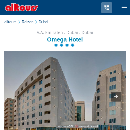
alltours
Reizen
Dubai
V.A. Emiraten . Dubai . Dubai
Omega Hotel