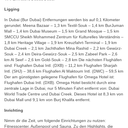
Ligging
In Dubai (Bur Dubai) Entfernungen werden bis auf 0,1 Kilometer
gerundet. Meena Bazaar – 1,3 km Textil-Souk – 1,4 km BurJuman
Mall – 1,4 km Dubai Museum – 1,5 km Grand Mosque – 1,5 km
SMCCU Sheikh Mohammed Zentrum für Kulturelles Verständnis –
1,8 km Heritage Village – 1,9 km Kreuzfahrt-Terminal – 1,9 km
Dubai Creek – 2,1 km Jachthafen Mina Rashid – 2,2 km Gewürz-
Souk – 2,4 km Deira-Gewürz-Souk – 2,5 km Zabeel Park – 2,6
km Al Seef – 2,6 km Gold-Souk – 2,8 km Die nächsten Flughäfen
sind: Flughafen Dubai Intl. (DXB) – 11,2 km Flughafen Sharjah
Intl. (SHJ) – 38,6 km Flughafen Al Maktoum Intl. (DWC) – 59,5 km
Der am günstigsten gelegene Flughafen für Omega Hotel ist:
Flughafen Dubai Intl. (DXB). Omega Hotel besticht durch eine
zentrale Lage in Dubai, nur 5 Minuten Fahrt entfernt von: Dubai
World Trade Centre und Dubai Creek. Dieses Hotel ist 8,3 km von
Dubai Mall und 9,1 km von Burj Khalifa entfernt.
Inrichting
Nimm dir die Zeit, um folgende Einrichtungen zu nutzen:
Fitnesscenter, Außenpool und Sauna. Zu den Highlights, die