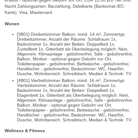
erlaubt - optional gegen Gebühr vor Ort, EUR 12,00 pro Tier und
Nacht Zahlungsarten: Barzahlung, Debitkarte (Bankomat-/EC-
Karte), Visa, Mastercard
Wonen
[3B01] Dreibettzimmer Balkon: mind. 14 m², Zimmertyp:
Dreibettzimmer, Anzahl der Räume: Schlafraum 1x,
Badezimmer 1x, Anzahl der Betten: Doppelbett 1x,
Zustellbett 1x, Gitterbett als Überbelegung möglich: Nein,
Allgemein: Klimaanlage - gebührenfrei, Safe - gebührenfrei,
Balkon, Minibar - optional gegen Gebühr vor Ort,
Toilettenpapier - gebührenfrei, Bettwäsche - gebührenfrei,
Handtücher - gebührenfrei, Badezimmer: WC, Haarfön,
Dusche, Wohnbereich: Schreibtisch, Medien & Technik: TV
[4B01] Vierbettzimmer Balkon: mind. 16 m², Zimmertyp:
Vierbettzimmer, Anzahl der Räume: Schlafraum 1x,
Badezimmer 1x, Anzahl der Betten: Doppelbett 1x,
Etagenbett 1x, Gitterbett als Überbelegung möglich: Nein,
Allgemein: Klimaanlage - gebührenfrei, Safe - gebührenfrei,
Balkon, Minibar - optional gegen Gebühr vor Ort,
Toilettenpapier - gebührenfrei, Bettwäsche - gebührenfrei,
Handtücher - gebührenfrei, Badezimmer: WC, Haarfön,
Dusche, Wohnbereich: Schreibtisch, Medien & Technik: TV
Wellness & Fitness