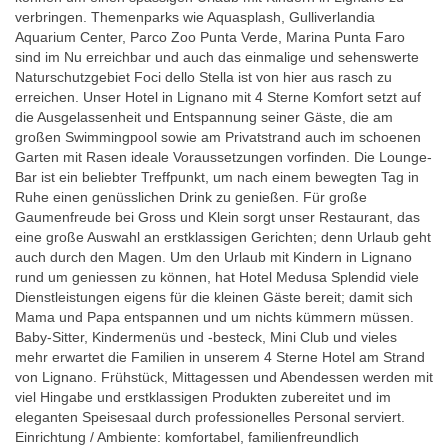
verbringen. Themenparks wie Aquasplash, Gulliverlandia
Aquarium Center, Parco Zoo Punta Verde, Marina Punta Faro
sind im Nu erreichbar und auch das einmalige und sehenswerte
Naturschutzgebiet Foci dello Stella ist von hier aus rasch zu
erreichen. Unser Hotel in Lignano mit 4 Sterne Komfort setzt auf
die Ausgelassenheit und Entspannung seiner Gäste, die am
großen Swimmingpool sowie am Privatstrand auch im schoenen
Garten mit Rasen ideale Voraussetzungen vorfinden. Die Lounge-
Bar ist ein beliebter Treffpunkt, um nach einem bewegten Tag in
Ruhe einen genüsslichen Drink zu genießen. Für große
Gaumenfreude bei Gross und Klein sorgt unser Restaurant, das
eine große Auswahl an erstklassigen Gerichten; denn Urlaub geht
auch durch den Magen. Um den Urlaub mit Kindern in Lignano
rund um geniessen zu können, hat Hotel Medusa Splendid viele
Dienstleistungen eigens für die kleinen Gäste bereit; damit sich
Mama und Papa entspannen und um nichts kümmern müssen.
Baby-Sitter, Kindermenüs und -besteck, Mini Club und vieles
mehr erwartet die Familien in unserem 4 Sterne Hotel am Strand
von Lignano. Frühstück, Mittagessen und Abendessen werden mit
viel Hingabe und erstklassigen Produkten zubereitet und im
eleganten Speisesaal durch professionelles Personal serviert.
Einrichtung / Ambiente: komfortabel, familienfreundlich