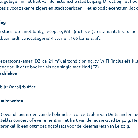
l gelegen in het hart van de historische stad Leipzig. Direct bij het hoo
basis voor zakenreizigers en stadstoeristen. Het expositiecentrum ligt
ing
stadshotel met lobby, receptie, WiFi (inclusief), restaurant, BistroLou
baarheid). Landcategorie: 4 sterren, 166 kamers, lift.
n
persoonskamer (DZ, ca. 21 m²), airconditioning, tv, WiFi (inclusief), klu
eengebruik of te boeken als een single met kind (EZ)
n drinken
bijt: Ontbijtbuffet
m te weten
 Gewandhaus is een van de bekendste concertzalen van Duitsland en he
steklas concert of evenement in het hart van de muziekstad Leipzig. 
spronkelijk een ontmoetingsplaats voor de kleermakers van Leipzig.