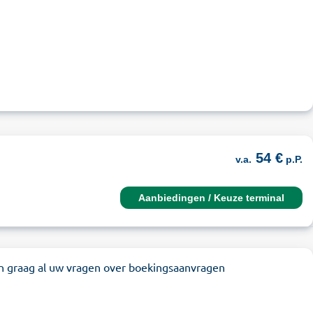
54 €
v.a.
p.P.
Aanbiedingen / Keuze terminal
n graag al uw vragen over boekingsaanvragen