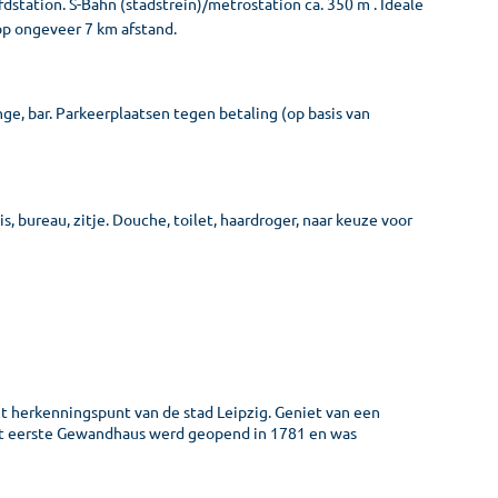
fdstation. S-Bahn (stadstrein)/metrostation ca. 350 m . Ideale
 op ongeveer 7 km afstand.
nge, bar. Parkeerplaatsen tegen betaling (op basis van
is, bureau, zitje. Douche, toilet, haardroger, naar keuze voor
t herkenningspunt van de stad Leipzig. Geniet van een
Het eerste Gewandhaus werd geopend in 1781 en was