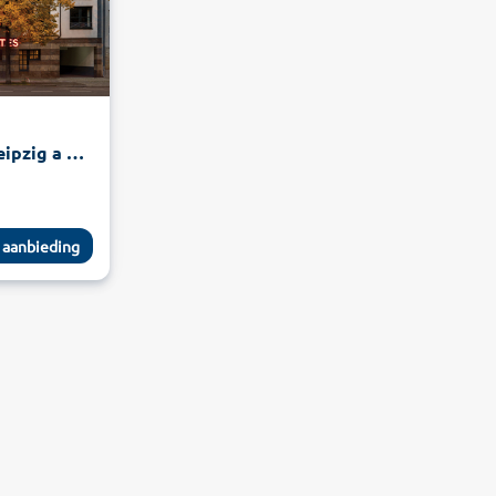
Amedia Hotel & Suites Leipzig a Trademark Collection by Wyndham
 aanbieding