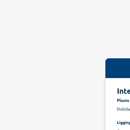
Int
Plaats
Duitsla
Liggin