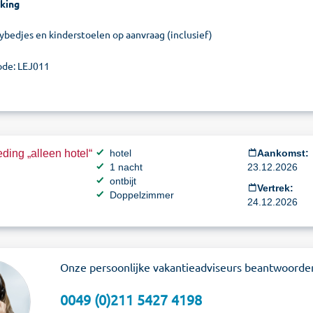
king
ybedjes en kinderstoelen op aanvraag (inclusief)
de: LEJ011
ding „alleen hotel“
hotel
Aankomst:
1 nacht
23.12.2026
ontbijt
Vertrek:
Doppelzimmer
24.12.2026
Onze persoonlijke vakantieadviseurs beantwoorde
0049 (0)211 5427 4198