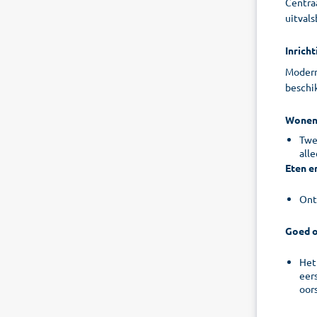
Centraa
uitvals
Inricht
Modern 
beschik
Wone
Twee
all
Eten e
Ont
Goed o
Het
eer
oor