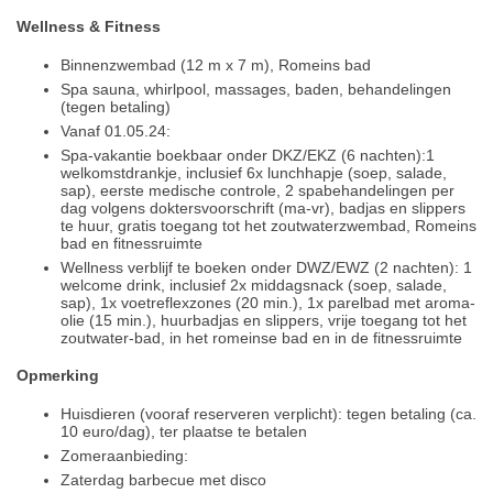
Wellness & Fitness
Binnenzwembad (12 m x 7 m), Romeins bad
Spa sauna, whirlpool, massages, baden, behandelingen
(tegen betaling)
Vanaf 01.05.24:
Spa-vakantie boekbaar onder DKZ/EKZ (6 nachten):1
welkomstdrankje, inclusief 6x lunchhapje (soep, salade,
sap), eerste medische controle, 2 spabehandelingen per
dag volgens doktersvoorschrift (ma-vr), badjas en slippers
te huur, gratis toegang tot het zoutwaterzwembad, Romeins
bad en fitnessruimte
Wellness verblijf te boeken onder DWZ/EWZ (2 nachten): 1
welcome drink, inclusief 2x middagsnack (soep, salade,
sap), 1x voetreflexzones (20 min.), 1x parelbad met aroma-
olie (15 min.), huurbadjas en slippers, vrije toegang tot het
zoutwater-bad, in het romeinse bad en in de fitnessruimte
Opmerking
Huisdieren (vooraf reserveren verplicht): tegen betaling (ca.
10 euro/dag), ter plaatse te betalen
Zomeraanbieding:
Zaterdag barbecue met disco