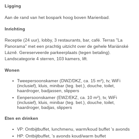
Ligging
Aan de rand van het bospark hoog boven Marienbad.
Inrichting
Receptie (24 uur), lobby, 3 restaurants, bar, café. Terras "La
Panorama" met een prachtig uitzicht over de gehele Mariánské
Lázně. Gereserveerde parkeerplaats (tegen betaling).
Landscategorie 4 sterren, 103 kamers, lift.
Wonen
Tweepersoonskamer (DWZ/DKZ, ca. 15 m²), tv, WiFi
(inclusief), kluis, minibar (teg. bet.), douche, toilet,
haardroger, badjassen, slippers
Eenpersoonskamer (EWZ/EKZ, ca. 10 m²), tv, WiFi
(inclusief), kluis, minibar (teg. bet.), douche, toilet,
haardroger, badjas, slippers
Eten en drinken
VP: Ontbijtbuffet, lunchmenu, warm/koud buffet 's avonds
HP: Ontbijtbuffet, 's avonds koud/warm buffet