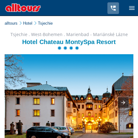
alltours
Hotel
Tsjechie
Tsjechie . West-Bohemen . Marienbad - Mariánské Lázne
Hotel Chateau MontySpa Resort