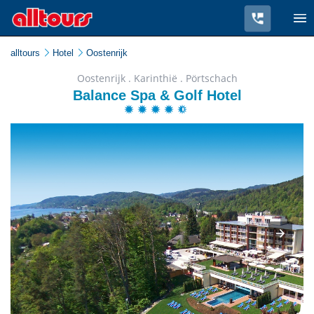
alltours
Hotel
Oostenrijk
Oostenrijk . Karinthië . Pörtschach
Balance Spa & Golf Hotel