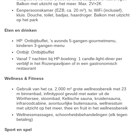
Balkon met uitzicht op het meer. Max. 2V+2K
Eenpersoonskamer (EZB, ca. 20 m²), tv, WiFi (inclusief),
kluis. Douche, toilet, badjas, haardroger. Balkon met uitzicht
op het park
Eten en drinken
HP: Ontbijtbuffet, 's avonds 5-gangen-gourmetmenu,
kinderen 3-gangen-menu
Ontbijt: Ontbijtbuffet
Vanaf 7 nachten bij HP-boeking: 1 candle-light-diner per
verblijf in het Rozenpaviljoen of in een gastronomisch
restaurant
Wellness & Fitness
Gebruik van het ca. 2.000 m² grote wellnessbereik met 23
m binnenbad, infinitypool gevuld met water uit de
Wörthersee, stoombad, Keltische sauna, kruidensauna,
infraroodcabine, avontuurlijke buitensauna, wellnesstuin
met uitzicht op het meer, thee en fruit in het wellnessbereik
Wellnessmassages, schoonheidsbehandelingen (elk tegen
betaling)
Sport en spel