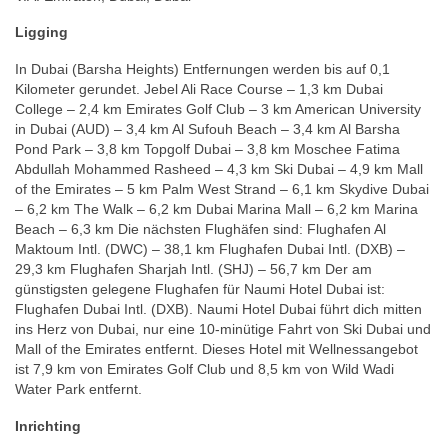
Ligging
In Dubai (Barsha Heights) Entfernungen werden bis auf 0,1
Kilometer gerundet. Jebel Ali Race Course – 1,3 km Dubai
College – 2,4 km Emirates Golf Club – 3 km American University
in Dubai (AUD) – 3,4 km Al Sufouh Beach – 3,4 km Al Barsha
Pond Park – 3,8 km Topgolf Dubai – 3,8 km Moschee Fatima
Abdullah Mohammed Rasheed – 4,3 km Ski Dubai – 4,9 km Mall
of the Emirates – 5 km Palm West Strand – 6,1 km Skydive Dubai
– 6,2 km The Walk – 6,2 km Dubai Marina Mall – 6,2 km Marina
Beach – 6,3 km Die nächsten Flughäfen sind: Flughafen Al
Maktoum Intl. (DWC) – 38,1 km Flughafen Dubai Intl. (DXB) –
29,3 km Flughafen Sharjah Intl. (SHJ) – 56,7 km Der am
günstigsten gelegene Flughafen für Naumi Hotel Dubai ist:
Flughafen Dubai Intl. (DXB). Naumi Hotel Dubai führt dich mitten
ins Herz von Dubai, nur eine 10-minütige Fahrt von Ski Dubai und
Mall of the Emirates entfernt. Dieses Hotel mit Wellnessangebot
ist 7,9 km von Emirates Golf Club und 8,5 km von Wild Wadi
Water Park entfernt.
Inrichting