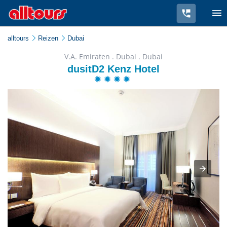
alltours
Reizen
Dubai
V.A. Emiraten . Dubai . Dubai
dusitD2 Kenz Hotel