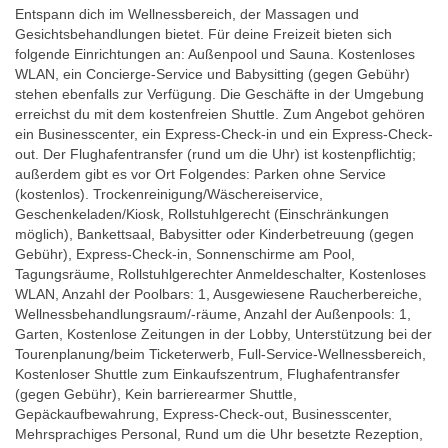
Entspann dich im Wellnessbereich, der Massagen und
Gesichtsbehandlungen bietet. Für deine Freizeit bieten sich
folgende Einrichtungen an: Außenpool und Sauna. Kostenloses
WLAN, ein Concierge-Service und Babysitting (gegen Gebühr)
stehen ebenfalls zur Verfügung. Die Geschäfte in der Umgebung
erreichst du mit dem kostenfreien Shuttle. Zum Angebot gehören
ein Businesscenter, ein Express-Check-in und ein Express-Check-
out. Der Flughafentransfer (rund um die Uhr) ist kostenpflichtig;
außerdem gibt es vor Ort Folgendes: Parken ohne Service
(kostenlos). Trockenreinigung/Wäschereiservice,
Geschenkeladen/Kiosk, Rollstuhlgerecht (Einschränkungen
möglich), Bankettsaal, Babysitter oder Kinderbetreuung (gegen
Gebühr), Express-Check-in, Sonnenschirme am Pool,
Tagungsräume, Rollstuhlgerechter Anmeldeschalter, Kostenloses
WLAN, Anzahl der Poolbars: 1, Ausgewiesene Raucherbereiche,
Wellnessbehandlungsraum/-räume, Anzahl der Außenpools: 1,
Garten, Kostenlose Zeitungen in der Lobby, Unterstützung bei der
Tourenplanung/beim Ticketerwerb, Full-Service-Wellnessbereich,
Kostenloser Shuttle zum Einkaufszentrum, Flughafentransfer
(gegen Gebühr), Kein barrierearmer Shuttle,
Gepäckaufbewahrung, Express-Check-out, Businesscenter,
Mehrsprachiges Personal, Rund um die Uhr besetzte Rezeption,