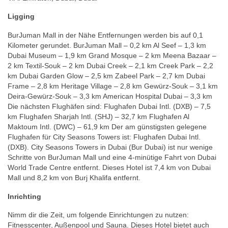
Ligging
BurJuman Mall in der Nähe Entfernungen werden bis auf 0,1
Kilometer gerundet. BurJuman Mall – 0,2 km Al Seef – 1,3 km
Dubai Museum – 1,9 km Grand Mosque – 2 km Meena Bazaar –
2 km Textil-Souk – 2 km Dubai Creek – 2,1 km Creek Park – 2,2
km Dubai Garden Glow – 2,5 km Zabeel Park – 2,7 km Dubai
Frame – 2,8 km Heritage Village – 2,8 km Gewürz-Souk – 3,1 km
Deira-Gewürz-Souk – 3,3 km American Hospital Dubai – 3,3 km
Die nächsten Flughäfen sind: Flughafen Dubai Intl. (DXB) – 7,5
km Flughafen Sharjah Intl. (SHJ) – 32,7 km Flughafen Al
Maktoum Intl. (DWC) – 61,9 km Der am günstigsten gelegene
Flughafen für City Seasons Towers ist: Flughafen Dubai Intl.
(DXB). City Seasons Towers in Dubai (Bur Dubai) ist nur wenige
Schritte von BurJuman Mall und eine 4-minütige Fahrt von Dubai
World Trade Centre entfernt. Dieses Hotel ist 7,4 km von Dubai
Mall und 8,2 km von Burj Khalifa entfernt.
Inrichting
Nimm dir die Zeit, um folgende Einrichtungen zu nutzen:
Fitnesscenter, Außenpool und Sauna. Dieses Hotel bietet auch