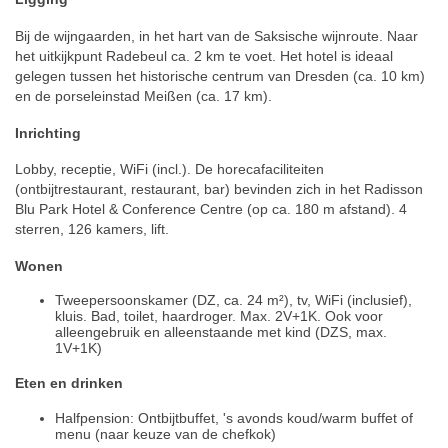
Bij de wijngaarden, in het hart van de Saksische wijnroute. Naar
het uitkijkpunt Radebeul ca. 2 km te voet. Het hotel is ideaal
gelegen tussen het historische centrum van Dresden (ca. 10 km)
en de porseleinstad Meißen (ca. 17 km).
Inrichting
Lobby, receptie, WiFi (incl.). De horecafaciliteiten
(ontbijtrestaurant, restaurant, bar) bevinden zich in het Radisson
Blu Park Hotel & Conference Centre (op ca. 180 m afstand). 4
sterren, 126 kamers, lift.
Wonen
Tweepersoonskamer (DZ, ca. 24 m²), tv, WiFi (inclusief),
kluis. Bad, toilet, haardroger. Max. 2V+1K. Ook voor
alleengebruik en alleenstaande met kind (DZS, max.
1V+1K)
Eten en drinken
Halfpension: Ontbijtbuffet, 's avonds koud/warm buffet of
menu (naar keuze van de chefkok)