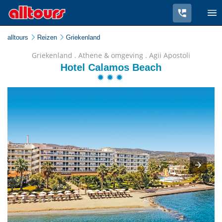
alltours
Reizen
Griekenland
Griekenland . Athene & omgeving . Agii Apostoli
Hotel Calamos Beach