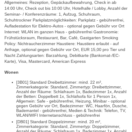
Allgemeines: Rezeption, Gepäckaufbewahrung, Check in ab
14:00 Uhr, Check out bis 10:00 Uhr, Hotelhalle / Lobby, Anzahl der
Seminar- / Konferenzräume: 1, Aufzug, Schuhraum,
Schuhtrockner Parkplatzmöglichkeiten: Parkplatz - gebührenfrei,
Aufladestation für Elektro-Autos - optional gegen Gebühr vor Ort
Internet: WLAN im ganzen Haus - gebührenfrei Gastronomie:
Frühstücksraum, Restaurant, Bar, Café, Gastgarten Smoking
Policy: Nichtraucherzimmer Haustiere: Haustiere erlaubt - auf
Anfrage, optional gegen Gebühr vor Ort, EUR 15,00 pro Tier und
Nacht Zahlungsarten: Barzahlung, Debitkarte (Bankomat-/EC-
Karte), Visa, Mastercard, American Express
Wonen
[3B01] Standard Dreibettzimmer: mind. 22 m²,
Zimmerkategorie: Standard, Zimmertyp: Dreibettzimmer,
Anzahl der Räume: Schlafraum 1x, Badezimmer 1x, Anzahl
der Betten: Doppelbett 1x, Schlafsofa für 1 Person 1x,
Allgemein: Safe - gebührenfrei, Heizung, Minibar - optional
gegen Gebühr vor Ort, Badezimmer: WC, Haarfön, Dusche,
Bademantel - gebührenfrei, Medien & Technik: Telefon, TV,
WLAN/WIFI Internetanschluss - gebührenfrei
[DB01] Standard Doppelzimmer: mind. 20 m²,
Zimmerkategorie: Standard, Zimmertyp: Doppelzimmer,
Anzahl der Räume: Schlafraum 1x, Badezimmer 1x, Anzahl