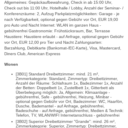
Allgemeines: Gepäckaufbewahrung, Check in ab 15:00 Uhr,
Check out bis 11:00 Uhr, Hotelhalle / Lobby, Anzahl der Seminar- /
Konferenzräume: 2, Aufzug Parkplatzmöglichkeiten: Garage - je
nach Verfügbarkeit, optional gegen Gebühr vor Ort, EUR 19,00
pro Auto und Nacht Internet: WLAN im ganzen Haus -
gebührenfrei Gastronomie: Frühstücksraum, Bar, Terrasse
Haustiere: Haustiere erlaubt - auf Anfrage, optional gegen Gebühr
vor Ort, EUR 12,00 pro Tier und Nacht Zahlungsarten:
Barzahlung, Debitkarte (Bankomat-/EC-Karte), Visa, Mastercard,
Diners Club, American Express
Wonen
[3B01] Standard Dreibettzimmer: mind. 21 m²,
Zimmerkategorie: Standard, Zimmertyp: Dreibettzimmer,
Anzahl der Räume: Schlafraum 1x, Badezimmer 1x, Anzahl
der Betten: Doppelbett 1x, Zustellbett 1x, Gitterbett als
Überbelegung möglich: Ja, Allgemein: Klimaanlage -
gebührenfrei, Safe - gebührenfrei, Heizung, Minibar -
optional gegen Gebühr vor Ort, Badezimmer: WC, Haarfön,
Dusche, Bademantel - auf Anfrage, gebührenfrei,
Badeschuhe - auf Anfrage, gebührenfrei, Medien & Technik:
Telefon, TV, WLAN/WIFI Internetanschluss - gebührenfrei
[3B02] Superior Dreibettzimmer "Grande": mind. 26 m²,
Zimmerkategorie: Superior, Zimmertyp: Dreibettzimmer,