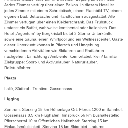
Jedes Zimmer verfügt über einen Balkon. In diesem Hotel ist
jedes Zimmer mit einem Schreibtisch, einem Flachbild-TV, einem
eigenen Bad, Bettwäsche und Handtüchern ausgestattet. Alle
Zimmer verfügen über einen Kleiderschrank. Das Frühstück
umfasst ein Buffet, wahlweise kontinental oder italienisch. Das
Hotel „Argentum“ by Bergkristall bietet 3-Sterne-Unterkünfte
sowie eine Sauna, einen Whirlpool und ein Wellnesscenter. Gäste
dieser Unterkunft können in Pflersch und Umgebung
verschiedenen Aktivitäten wie Skifahren und Radfahren
nachgehen. Einrichtung / Ambiente: komfortabel, klein/ familiär
Zielgruppe: Sport- und Aktivurlauber, Natururlauber,
Rollstuhlfahrer
Plaats
Italië, Südtirol - Trentino, Gossensass
Ligging
Zentrum: Sterzing 15 km Höhenlage Ort: Fleres 1200 m Bahnhof:
Gossensass 8,5 km Flughafen: Innsbruck 56 km Bushaltestelle:
Pflerschertal 10 m Öffentliches Hallenbad: Sterzing 15 km
Einkaufsmöglichkeit: Sterzing 15 km Skigebiet: Ladurns