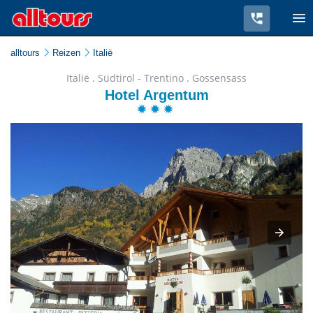
alltours
Reizen
Italië
Italië . Südtirol - Trentino . Gossensass
Hotel Argentum