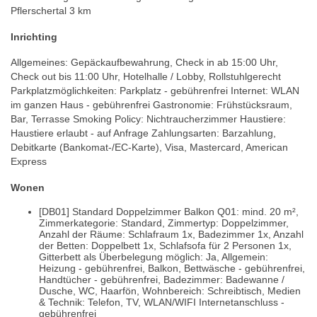
Pflerschertal 3 km
Inrichting
Allgemeines: Gepäckaufbewahrung, Check in ab 15:00 Uhr,
Check out bis 11:00 Uhr, Hotelhalle / Lobby, Rollstuhlgerecht
Parkplatzmöglichkeiten: Parkplatz - gebührenfrei Internet: WLAN
im ganzen Haus - gebührenfrei Gastronomie: Frühstücksraum,
Bar, Terrasse Smoking Policy: Nichtraucherzimmer Haustiere:
Haustiere erlaubt - auf Anfrage Zahlungsarten: Barzahlung,
Debitkarte (Bankomat-/EC-Karte), Visa, Mastercard, American
Express
Wonen
[DB01] Standard Doppelzimmer Balkon Q01: mind. 20 m²,
Zimmerkategorie: Standard, Zimmertyp: Doppelzimmer,
Anzahl der Räume: Schlafraum 1x, Badezimmer 1x, Anzahl
der Betten: Doppelbett 1x, Schlafsofa für 2 Personen 1x,
Gitterbett als Überbelegung möglich: Ja, Allgemein:
Heizung - gebührenfrei, Balkon, Bettwäsche - gebührenfrei,
Handtücher - gebührenfrei, Badezimmer: Badewanne /
Dusche, WC, Haarfön, Wohnbereich: Schreibtisch, Medien
& Technik: Telefon, TV, WLAN/WIFI Internetanschluss -
gebührenfrei