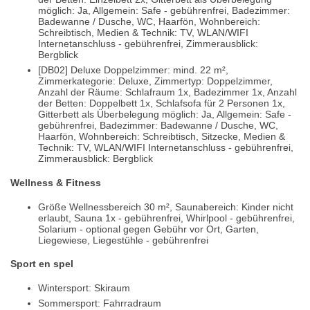
möglich: Ja, Allgemein: Safe - gebührenfrei, Badezimmer:
Badewanne / Dusche, WC, Haarfön, Wohnbereich:
Schreibtisch, Medien & Technik: TV, WLAN/WIFI
Internetanschluss - gebührenfrei, Zimmerausblick:
Bergblick
[DB02] Deluxe Doppelzimmer: mind. 22 m²,
Zimmerkategorie: Deluxe, Zimmertyp: Doppelzimmer,
Anzahl der Räume: Schlafraum 1x, Badezimmer 1x, Anzahl
der Betten: Doppelbett 1x, Schlafsofa für 2 Personen 1x,
Gitterbett als Überbelegung möglich: Ja, Allgemein: Safe -
gebührenfrei, Badezimmer: Badewanne / Dusche, WC,
Haarfön, Wohnbereich: Schreibtisch, Sitzecke, Medien &
Technik: TV, WLAN/WIFI Internetanschluss - gebührenfrei,
Zimmerausblick: Bergblick
Wellness & Fitness
Größe Wellnessbereich 30 m², Saunabereich: Kinder nicht
erlaubt, Sauna 1x - gebührenfrei, Whirlpool - gebührenfrei,
Solarium - optional gegen Gebühr vor Ort, Garten,
Liegewiese, Liegestühle - gebührenfrei
Sport en spel
Wintersport: Skiraum
Sommersport: Fahrradraum