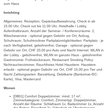
zum Haus
Inrichting
Allgemeines: Rezeption, Gepäckaufbewahrung, Check in ab
15:00 Uhr, Check out bis 11:00 Uhr, Hotelhalle / Lobby,
Aufenthaltsraum, Anzahl der Seminar- / Konferenzräume: 2,
Wäscheservice - optional gegen Gebühr vor Ort, Aufzug,
Schuhraum, Schuhtrockner Parkplatzmöglichkeiten: Parkplatz - je
nach Verfügbarkeit, gebührenfrei, Garage - optional gegen
Gebühr vor Ort, CHF 20,00 pro Auto und Nacht Internet: WLAN in
der Lobby - gebührenfrei, WLAN im ganzen Haus - gebührenfrei
Gastronomie: Frühstücksraum, Restaurant Smoking Policy:
Nichtraucherzimmer, Rauchfreies Hotel Haustiere: Haustiere
erlaubt - optional gegen Gebühr vor Ort, CHF 15,00 pro Tier und
Nacht Zahlungsarten: Barzahlung, Debitkarte (Bankomat-/EC-
Karte), Visa, Mastercard
Wonen
[DB01] Comfort Doppelzimmer: mind. 17 m²,
Zimmerkategorie: Comfort, Zimmertyp: Doppelzimmer,
Anzahl der Räume: Schlafraum 1x, Badezimmer 1x, Anzahl
der Betten: Einzelbett 2x, Gitterbett als Überbelegung