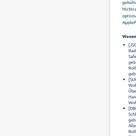
gebühr
Nichtra
option
AppleP
Wone
[JS
Bad
Saf
geb
Rol
geb
[SU
Woh
Übe
Han
Woh
[DB
Sch
geb
All
Rol