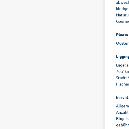
abwechs
kindger
Naturur
Gourme
Plaats
Oostenr
Liggin
Lage: 
70,7 k
Stadt: 
Flacha
Inricht
Allgem
Anzahl 
Bügelse
gebühre