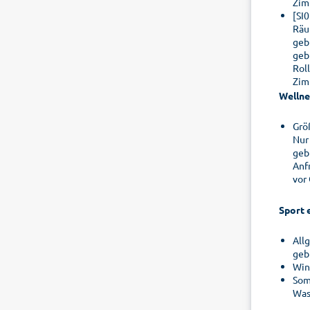
Zim
[SI
Räu
geb
geb
Rol
Zim
Wellne
Grö
Nur
geb
Anf
vor
Sport 
All
geb
Win
Som
Was