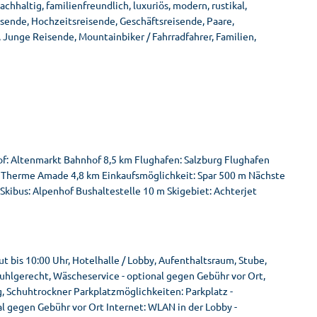
hhaltig, familienfreundlich, luxuriös, modern, rustikal,
isende, Hochzeitsreisende, Geschäftsreisende, Paare,
, Junge Reisende, Mountainbiker / Fahrradfahrer, Familien,
f: Altenmarkt Bahnhof 8,5 km Flughafen: Salzburg Flughafen
d: Therme Amade 4,8 km Einkaufsmöglichkeit: Spar 500 m Nächste
 Skibus: Alpenhof Bushaltestelle 10 m Skigebiet: Achterjet
 bis 10:00 Uhr, Hotelhalle / Lobby, Aufenthaltsraum, Stube,
tuhlgerecht, Wäscheservice - optional gegen Gebühr vor Ort,
g, Schuhtrockner Parkplatzmöglichkeiten: Parkplatz -
al gegen Gebühr vor Ort Internet: WLAN in der Lobby -