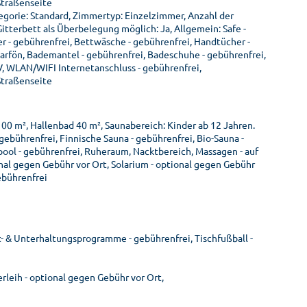
 Straßenseite
gorie: Standard, Zimmertyp: Einzelzimmer, Anzahl der
tterbett als Überbelegung möglich: Ja, Allgemein: Safe -
er - gebührenfrei, Bettwäsche - gebührenfrei, Handtücher -
rfön, Bademantel - gebührenfrei, Badeschuhe - gebührenfrei,
V, WLAN/WIFI Internetanschluss - gebührenfrei,
 Straßenseite
0 m², Hallenbad 40 m², Saunabereich: Kinder ab 12 Jahren.
ebührenfrei, Finnische Sauna - gebührenfrei, Bio-Sauna -
lpool - gebührenfrei, Ruheraum, Nacktbereich, Massagen - auf
onal gegen Gebühr vor Ort, Solarium - optional gegen Gebühr
ebührenfrei
t- & Unterhaltungsprogramme - gebührenfrei, Tischfußball -
rleih - optional gegen Gebühr vor Ort,