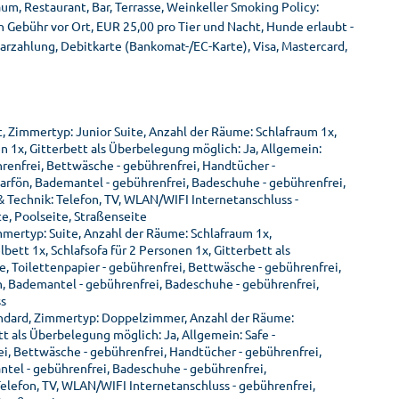
m, Restaurant, Bar, Terrasse, Weinkeller Smoking Policy:
 Gebühr vor Ort, EUR 25,00 pro Tier und Nacht, Hunde erlaubt -
arzahlung, Debitkarte (Bankomat-/EC-Karte), Visa, Mastercard,
, Zimmertyp: Junior Suite, Anzahl der Räume: Schlafraum 1x,
n 1x, Gitterbett als Überbelegung möglich: Ja, Allgemein:
hrenfrei, Bettwäsche - gebührenfrei, Handtücher -
rfön, Bademantel - gebührenfrei, Badeschuhe - gebührenfrei,
& Technik: Telefon, TV, WLAN/WIFI Internetanschluss -
te, Poolseite, Straßenseite
mmertyp: Suite, Anzahl der Räume: Schlafraum 1x,
tt 1x, Schlafsofa für 2 Personen 1x, Gitterbett als
, Toilettenpapier - gebührenfrei, Bettwäsche - gebührenfrei,
 Bademantel - gebührenfrei, Badeschuhe - gebührenfrei,
ss
ndard, Zimmertyp: Doppelzimmer, Anzahl der Räume:
t als Überbelegung möglich: Ja, Allgemein: Safe -
ei, Bettwäsche - gebührenfrei, Handtücher - gebührenfrei,
el - gebührenfrei, Badeschuhe - gebührenfrei,
Telefon, TV, WLAN/WIFI Internetanschluss - gebührenfrei,