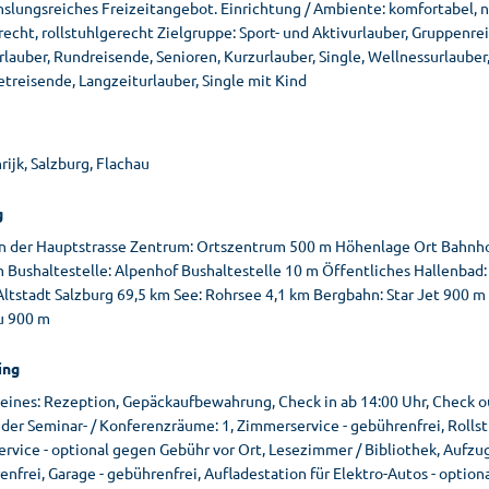
lungsreiches Freizeitangebot. Einrichtung / Ambiente: komfortabel, nac
echt, rollstuhlgerecht Zielgruppe: Sport- und Aktivurlauber, Gruppenre
lauber, Rundreisende, Senioren, Kurzurlauber, Single, Wellnessurlauber
treisende, Langzeiturlauber, Single mit Kind
ijk, Salzburg, Flachau
g
an der Hauptstrasse Zentrum: Ortszentrum 500 m Höhenlage Ort Bahnho
m Bushaltestelle: Alpenhof Bushaltestelle 10 m Öffentliches Hallenba
Altstadt Salzburg 69,5 km See: Rohrsee 4,1 km Bergbahn: Star Jet 900 m
u 900 m
ing
eines: Rezeption, Gepäckaufbewahrung, Check in ab 14:00 Uhr, Check out
der Seminar- / Konferenzräume: 1, Zimmerservice - gebührenfrei, Rolls
rvice - optional gegen Gebühr vor Ort, Lesezimmer / Bibliothek, Aufzu
nfrei, Garage - gebührenfrei, Aufladestation für Elektro-Autos - option