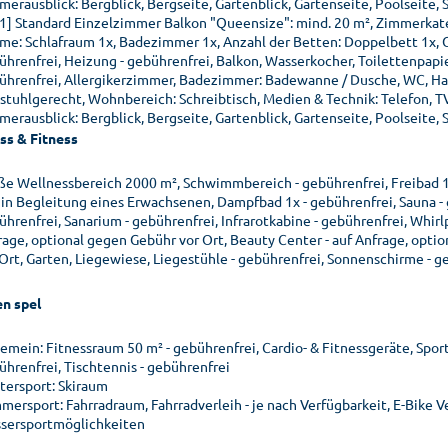
merausblick: Bergblick, Bergseite, Gartenblick, Gartenseite, Poolseite,
01] Standard Einzelzimmer Balkon "Queensize": mind. 20 m², Zimmerkate
me: Schlafraum 1x, Badezimmer 1x, Anzahl der Betten: Doppelbett 1x, Gi
ührenfrei, Heizung - gebührenfrei, Balkon, Wasserkocher, Toilettenpapi
ührenfrei, Allergikerzimmer, Badezimmer: Badewanne / Dusche, WC, Haa
lstuhlgerecht, Wohnbereich: Schreibtisch, Medien & Technik: Telefon, T
merausblick: Bergblick, Bergseite, Gartenblick, Gartenseite, Poolseite,
ss & Fitness
ße Wellnessbereich 2000 m², Schwimmbereich - gebührenfrei, Freibad 10
 in Begleitung eines Erwachsenen, Dampfbad 1x - gebührenfrei, Sauna - g
ührenfrei, Sanarium - gebührenfrei, Infrarotkabine - gebührenfrei, Whir
rage, optional gegen Gebühr vor Ort, Beauty Center - auf Anfrage, opti
 Ort, Garten, Liegewiese, Liegestühle - gebührenfrei, Sonnenschirme - g
en spel
gemein: Fitnessraum 50 m² - gebührenfrei, Cardio- & Fitnessgeräte, Spor
ührenfrei, Tischtennis - gebührenfrei
tersport: Skiraum
mersport: Fahrradraum, Fahrradverleih - je nach Verfügbarkeit, E-Bike Ve
sersportmöglichkeiten