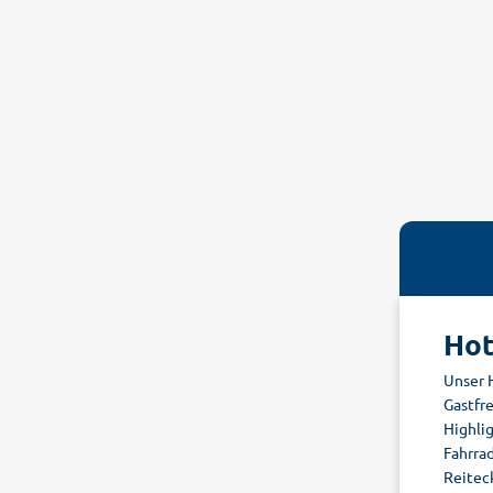
Hot
Unser 
Gastfr
Highlig
Fahrra
Reiteck