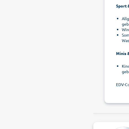
Sport 
All
geb
Win
Som
Was
Minis 
Kin
geb
EDV-Co