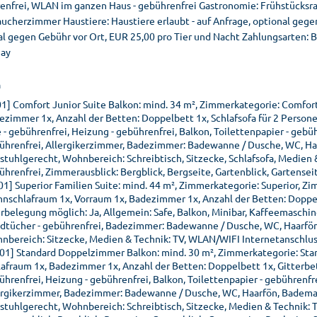
enfrei, WLAN im ganzen Haus - gebührenfrei Gastronomie: Frühstücksrau
ucherzimmer Haustiere: Haustiere erlaubt - auf Anfrage, optional gegen
al gegen Gebühr vor Ort, EUR 25,00 pro Tier und Nacht Zahlungsarten: B
ay
n
01] Comfort Junior Suite Balkon: mind. 34 m², Zimmerkategorie: Comfort
ezimmer 1x, Anzahl der Betten: Doppelbett 1x, Schlafsofa für 2 Persone
e - gebührenfrei, Heizung - gebührenfrei, Balkon, Toilettenpapier - gebü
ührenfrei, Allergikerzimmer, Badezimmer: Badewanne / Dusche, WC, Haa
lstuhlgerecht, Wohnbereich: Schreibtisch, Sitzecke, Schlafsofa, Medien 
ührenfrei, Zimmerausblick: Bergblick, Bergseite, Gartenblick, Gartensei
01] Superior Familien Suite: mind. 44 m², Zimmerkategorie: Superior, Zi
nschlafraum 1x, Vorraum 1x, Badezimmer 1x, Anzahl der Betten: Doppelbe
rbelegung möglich: Ja, Allgemein: Safe, Balkon, Minibar, Kaffeemaschine
dtücher - gebührenfrei, Badezimmer: Badewanne / Dusche, WC, Haarfön,
nbereich: Sitzecke, Medien & Technik: TV, WLAN/WIFI Internetanschlu
01] Standard Doppelzimmer Balkon: mind. 30 m², Zimmerkategorie: Sta
lafraum 1x, Badezimmer 1x, Anzahl der Betten: Doppelbett 1x, Gitterbet
ührenfrei, Heizung - gebührenfrei, Balkon, Toilettenpapier - gebührenfr
ergikerzimmer, Badezimmer: Badewanne / Dusche, WC, Haarfön, Bademant
lstuhlgerecht, Wohnbereich: Schreibtisch, Sitzecke, Medien & Technik: 