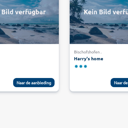
Bischofshofen .
Harry's home
Naar de aanbieding
Naar de