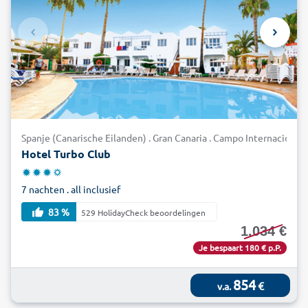
Spanje (Canarische Eilanden) . Gran Canaria . Campo Internacional
Hotel Turbo Club
7 nachten . all inclusief
83 %
529 HolidayCheck beoordelingen
1.034 €
Je bespaart 180 € p.P.
854
€
v.a.