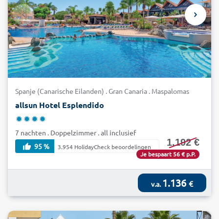
Spanje (Canarische Eilanden) . Gran Canaria . Maspalomas
allsun Hotel Esplendido
7 nachten . Doppelzimmer . all inclusief
1.192 €
95 %
3.954 HolidayCheck beoordelingen
Je bespaart 56 € p.P.
1.136
€
v.a.