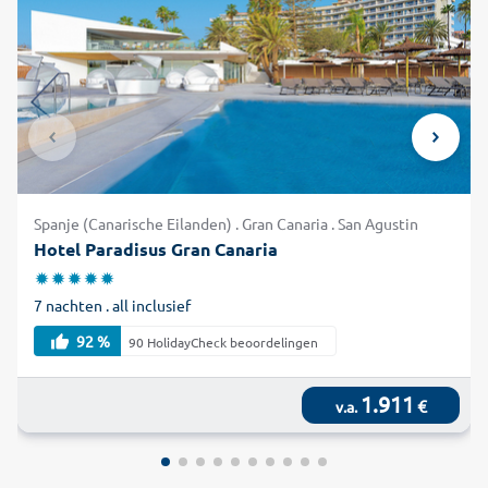
Spanje (Canarische Eilanden) . Gran Canaria . San Agustin
Hotel Paradisus Gran Canaria
7 nachten . all inclusief
92 %
90 HolidayCheck beoordelingen
1.911
€
v.a.