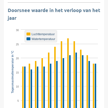
Doorsnee waarde in het verloop van het
jaar
30
Luchttemperatuur
Watertemperatuur
25
Tagesmaximaltemperatur in °C
20
15
10
5