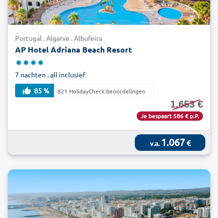
naar de Algarve!
Portugal . Algarve . Albufeira
AP Hotel Adriana Beach Resort
7 nachten . all inclusief
85 %
821 HolidayCheck beoordelingen
1.653 €
Je bespaart 586 € p.P.
1.067
€
v.a.