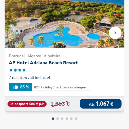
Portugal . Algarve . Albufeira
AP Hotel Adriana Beach Resort
7 nachten . all inclusief
85 %
821 HolidayCheck beoordelingen
1.067
1.653 €
€
Je bespaart 586 € p.P.
v.a.