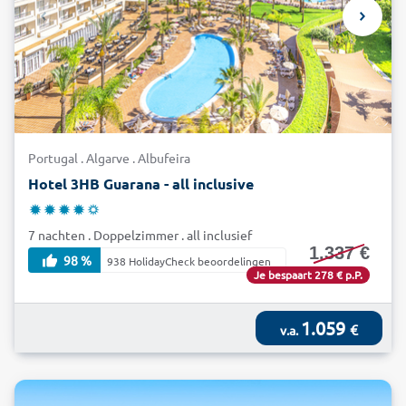
Portugal . Algarve . Albufeira
Hotel 3HB Guarana - all inclusive
7 nachten . Doppelzimmer . all inclusief
1.337 €
98 %
938 HolidayCheck beoordelingen
Je bespaart 278 € p.P.
1.059
€
v.a.