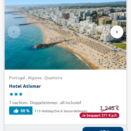
Portugal . Algarve . Quarteira
Hotel Atismar
7 nachten . Doppelzimmer . all inclusief
1.245 €
88 %
113 HolidayCheck beoordelingen
Je bespaart 371 € p.P.