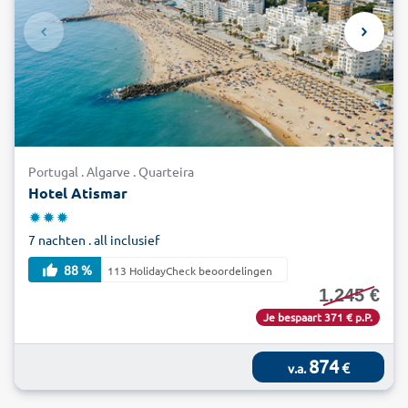
Portugal . Algarve . Quarteira
Hotel Atismar
7 nachten . all inclusief
88 %
113 HolidayCheck beoordelingen
1.245 €
Je bespaart 371 € p.P.
874
€
v.a.