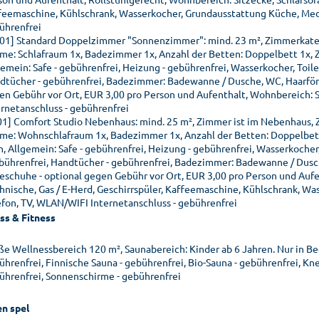
feemaschine, Kühlschrank, Wasserkocher, Grundausstattung Küche, Medi
ührenfrei
01] Standard Doppelzimmer "Sonnenzimmer": mind. 23 m², Zimmerkateg
me: Schlafraum 1x, Badezimmer 1x, Anzahl der Betten: Doppelbett 1x, Zu
gemein: Safe - gebührenfrei, Heizung - gebührenfrei, Wasserkocher, Toil
dtücher - gebührenfrei, Badezimmer: Badewanne / Dusche, WC, Haarfön,
en Gebühr vor Ort, EUR 3,00 pro Person und Aufenthalt, Wohnbereich: S
ernetanschluss - gebührenfrei
01] Comfort Studio Nebenhaus: mind. 25 m², Zimmer ist im Nebenhaus, 
me: Wohnschlafraum 1x, Badezimmer 1x, Anzahl der Betten: Doppelbett 
n, Allgemein: Safe - gebührenfrei, Heizung - gebührenfrei, Wasserkoche
ebührenfrei, Handtücher - gebührenfrei, Badezimmer: Badewanne / Dusc
eschuhe - optional gegen Gebühr vor Ort, EUR 3,00 pro Person und Aufen
hnische, Gas / E-Herd, Geschirrspüler, Kaffeemaschine, Kühlschrank, W
efon, TV, WLAN/WIFI Internetanschluss - gebührenfrei
ss & Fitness
ße Wellnessbereich 120 m², Saunabereich: Kinder ab 6 Jahren. Nur in B
ührenfrei, Finnische Sauna - gebührenfrei, Bio-Sauna - gebührenfrei, K
ührenfrei, Sonnenschirme - gebührenfrei
en spel