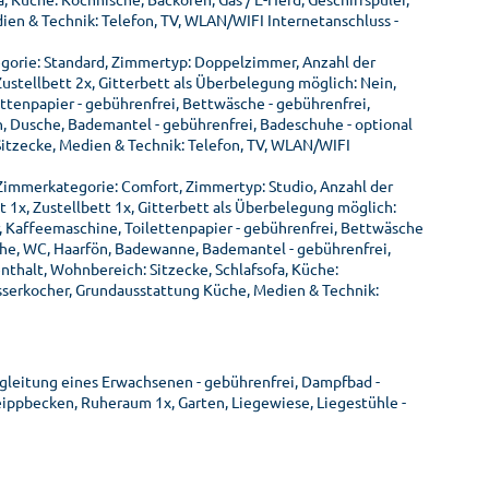
en & Technik: Telefon, TV, WLAN/WIFI Internetanschluss -
orie: Standard, Zimmertyp: Doppelzimmer, Anzahl der
stellbett 2x, Gitterbett als Überbelegung möglich: Nein,
ettenpapier - gebührenfrei, Bettwäsche - gebührenfrei,
 Dusche, Bademantel - gebührenfrei, Badeschuhe - optional
itzecke, Medien & Technik: Telefon, TV, WLAN/WIFI
Zimmerkategorie: Comfort, Zimmertyp: Studio, Anzahl der
1x, Zustellbett 1x, Gitterbett als Überbelegung möglich:
r, Kaffeemaschine, Toilettenpapier - gebührenfrei, Bettwäsche
he, WC, Haarfön, Badewanne, Bademantel - gebührenfrei,
thalt, Wohnbereich: Sitzecke, Schlafsofa, Küche:
asserkocher, Grundausstattung Küche, Medien & Technik:
egleitung eines Erwachsenen - gebührenfrei, Dampfbad -
neippbecken, Ruheraum 1x, Garten, Liegewiese, Liegestühle -