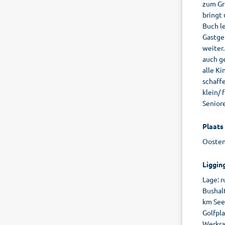
zum Gr
bringt 
Buch l
Gastge
weiter.
auch ge
alle Ki
schaff
klein/ 
Seniore
Plaats
Oostenr
Liggin
Lage: 
Bushal
km See
Golfpl
Werkra