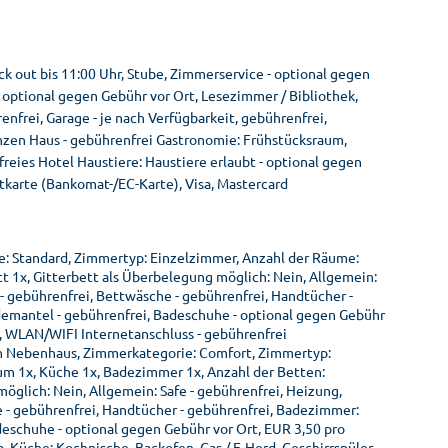
k out bis 11:00 Uhr, Stube, Zimmerservice - optional gegen
 optional gegen Gebühr vor Ort, Lesezimmer / Bibliothek,
nfrei, Garage - je nach Verfügbarkeit, gebührenfrei,
anzen Haus - gebührenfrei Gastronomie: Frühstücksraum,
reies Hotel Haustiere: Haustiere erlaubt - optional gegen
tkarte (Bankomat-/EC-Karte), Visa, Mastercard
e: Standard, Zimmertyp: Einzelzimmer, Anzahl der Räume:
t 1x, Gitterbett als Überbelegung möglich: Nein, Allgemein:
 - gebührenfrei, Bettwäsche - gebührenfrei, Handtücher -
emantel - gebührenfrei, Badeschuhe - optional gegen Gebühr
V, WLAN/WIFI Internetanschluss - gebührenfrei
m Nebenhaus, Zimmerkategorie: Comfort, Zimmertyp:
m 1x, Küche 1x, Badezimmer 1x, Anzahl der Betten:
öglich: Nein, Allgemein: Safe - gebührenfrei, Heizung,
 - gebührenfrei, Handtücher - gebührenfrei, Badezimmer:
eschuhe - optional gegen Gebühr vor Ort, EUR 3,50 pro
, Küche: Kochnische, Backofen, Gas / E-Herd, Geschirrspüler,