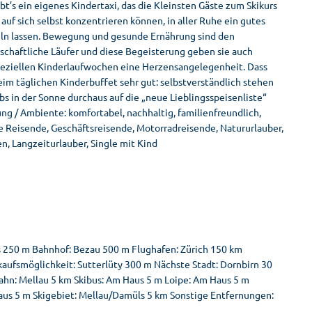
s ein eigenes Kindertaxi, das die Kleinsten Gäste zum Skikurs
 auf sich selbst konzentrieren können, in aller Ruhe ein gutes
eln lassen. Bewegung und gesunde Ernährung sind den
schaftliche Läufer und diese Begeisterung geben sie auch
 speziellen Kinderlaufwochen eine Herzensangelegenheit. Dass
eim täglichen Kinderbuffet sehr gut: selbstverständlich stehen
bs in der Sonne durchaus auf die „neue Lieblingsspeisenliste“
g / Ambiente: komfortabel, nachhaltig, familienfreundlich,
ste Reisende, Geschäftsreisende, Motorradreisende, Natururlauber,
n, Langzeiturlauber, Single mit Kind
 250 m Bahnhof: Bezau 500 m Flughafen: Zürich 150 km
kaufsmöglichkeit: Sutterlüty 300 m Nächste Stadt: Dornbirn 30
hn: Mellau 5 km Skibus: Am Haus 5 m Loipe: Am Haus 5 m
Haus 5 m Skigebiet: Mellau/Damüls 5 km Sonstige Entfernungen: