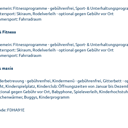
gemein: Fitnessprogramme - gebührenfrei, Sport- & Unterhaltungsprogr
tersport: Skiraum, Rodelverleih - optional gegen Gebühr vor Ort
mersport: Fahrradraum
& Fitness
gemein: Fitnessprogramme - gebührenfrei, Sport- & Unterhaltungsprogr
tersport: Skiraum, Rodelverleih - optional gegen Gebühr vor Ort
mersport: Fahrradraum
& maxis
derbetreuung - gebührenfrei, Kindermenü - gebührenfrei, Gitterbett - o
ht, Kinderspielplatz, Kinderclub: Öffnungszeiten von Januar bis Dezembe
ptional gegen Gebühr vor Ort, Babyphone, Spieleverleih, Kinderhochstuhl
schenwärmer, Buggys, Kinderprogramm
ode: FDHA91E