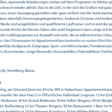
illen, spannende Wanderungen stehen auf dem Programm. Im Winter gibt’
und auch wieder abholt. Das ist die Zeit, in der sich die Großen mal ganz
esen, einen Saunagang genießen oder ganz einfach mal die Seele baum
bern ebenfalls Herzensangelegenheiten. Andrea & Christian sind leiden
 Beide sind ausgebildete und qualifizierte Lauftrainer und so sind die
sunde Küche die kleinen Gäste sehr wohl begeistern kann, zeigt sich b
nder-Lieblingsspeisen zur Auswahl und viele, die es während eines Urlau
en. Neu Fitnessraum im Appartementhaus kostenlos zu nutzen Einrichtun
familiär, kindgerecht Zielgruppe: Sport- und Aktivurlauber, Preisbewus
n, Kurzurlauber, Junge Reisende, Mountainbiker / Fahrradfahrer, Familie
ijk, Vorarlberg, Bezau
g
ruhig, am Ortsrand Zentrum: Kirche 300 m Nebenhaus: Appartementhaus
testelle: Vor dem Haus 5 m Öffentliches Hallenbad: Lingenau 15 km Ein
: Bodensee 30 km Strand: Bodensee 30 km Hafen: Bregenz 30 km Bergba
atz: Riefensberg 25 km Theater: Bregenz 30 km Restaurants + Bars: Im 
um Andelsbuch 10 km Bregenz Kunsthaus 30 km Wälder Bähnle 3 km