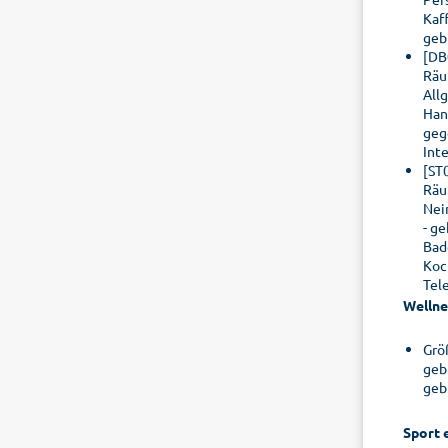
Kaf
geb
[DB
Räu
All
Han
geg
Int
[ST
Räu
Nei
- g
Bad
Koc
Tel
Wellne
Grö
geb
geb
Sport 