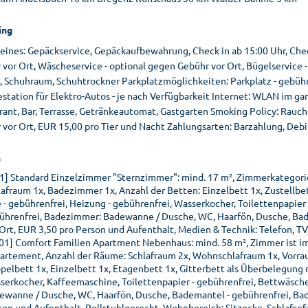
ing
eines: Gepäckservice, Gepäckaufbewahrung, Check in ab 15:00 Uhr, Chec
vor Ort, Wäscheservice - optional gegen Gebühr vor Ort, Bügelservice -
 Schuhraum, Schuhtrockner Parkplatzmöglichkeiten: Parkplatz - gebühre
estation für Elektro-Autos - je nach Verfügbarkeit Internet: WLAN im g
ant, Bar, Terrasse, Getränkeautomat, Gastgarten Smoking Policy: Rauchf
 vor Ort, EUR 15,00 pro Tier und Nacht Zahlungsarten: Barzahlung, Debi
n
01] Standard Einzelzimmer "Sternzimmer": mind. 17 m², Zimmerkategori
lafraum 1x, Badezimmer 1x, Anzahl der Betten: Einzelbett 1x, Zustellbet
e - gebührenfrei, Heizung - gebührenfrei, Wasserkocher, Toilettenpapier
ührenfrei, Badezimmer: Badewanne / Dusche, WC, Haarfön, Dusche, Bad
 Ort, EUR 3,50 pro Person und Aufenthalt, Medien & Technik: Telefon, T
01] Comfort Familien Apartment Nebenhaus: mind. 58 m², Zimmer ist i
artement, Anzahl der Räume: Schlafraum 2x, Wohnschlafraum 1x, Vorrau
pelbett 1x, Einzelbett 1x, Etagenbett 1x, Gitterbett als Überbelegung m
serkocher, Kaffeemaschine, Toilettenpapier - gebührenfrei, Bettwäsche
ewanne / Dusche, WC, Haarfön, Dusche, Bademantel - gebührenfrei, Bad
son und Aufenthalt, Rollstuhlgerecht, Wohnbereich: Sitzecke, Schlafsofa