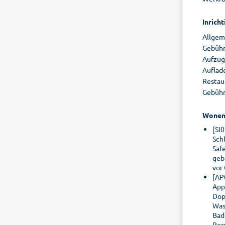
Inricht
Allgem
Gebühr 
Aufzug,
Auflad
Restaur
Gebühr
Wone
[SI
Sch
Saf
geb
vor
[AP
App
Dop
Was
Bad
Per