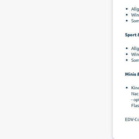
All
Win
Som
Sport 
All
Win
Som
Minis 
Kin
Nac
- o
Fla
EDV-C