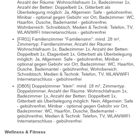
Anzahl der Räume: Wohnschlafraum 1x, Badezimmer 1x,
Anzahl der Betten: Doppelbett 1x, Gitterbett als
Überbelegung möglich: Ja, Allgemein: Safe - gebührenfrei,
Minibar - optional gegen Gebühr vor Ort, Badezimmer: WC,
Haarfön, Dusche, Bademantel - gebührenfrei,
Wohnbereich: Schreibtisch, Medien & Technik: Telefon, TV,
WLAN/WIFI Internetanschluss - gebührenfrei
[FR01] Familienzimmer "Familiensinn": mind. 28 m²,
Zimmertyp: Familienzimmer, Anzahl der Räume:
Wohnschlafraum 1x, Badezimmer 1x, Anzahl der Betten:
Doppelbett 1x, Etagenbett 1x, Gitterbett als Überbelegung
möglich: Ja, Allgemein: Safe - gebührenfrei, Minibar -
optional gegen Gebühr vor Ort, Badezimmer: WC, Haarfön,
Dusche, Bademantel - gebührenfrei, Wohnbereich:
Schreibtisch, Medien & Technik: Telefon, TV, WLAN/WIFI
Internetanschluss - gebührenfrei
[DB05] Doppelzimmer "klein": mind. 18 m², Zimmertyp:
Doppelzimmer, Anzahl der Räume: Wohnschlafraum 1x,
Badezimmer 1x, Anzahl der Betten: Doppelbett 1x,
Gitterbett als Überbelegung möglich: Nein, Allgemein: Safe
- gebührenfrei, Minibar - optional gegen Gebühr vor Ort,
Badezimmer: WC, Haarfön, Dusche, Bademantel -
gebührenfrei, Medien & Technik: Telefon, TV, WLAN/WIFI
Internetanschluss - gebührenfrei
Wellness & Fitness