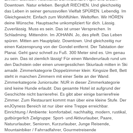
Downtown. Natur erleben. Bergluft RIECHEN. Und gleichzeitig
das Leben in seiner genussvollen Vielfalt SPÜREN. Lebendig. Im
Gleichgewicht. Einfach zum Wohlfühlen. Weltoffen. Wir HÖREN
deine Wünsche. Hauptsache unkompliziert für dich. Lässig.
Zuverlässig. Muss es sein. Das ist unser Versprechen. In
Schladming. Mittendrin. Im JOHANN. Jo, des pfeift. Das Leben
spüren. Mitten am Hauptplatz. Downtown. Und gleichzeitig nur
einen Katzensprung von der Gondel entfernt. Der Talstation der
Planai. Geht ganz schnell zu Fuß. 300 Meter sind es. Um genau
zu sein. Das ist ziemlich lässig! Für einen Wanderurlaub rund um
den Dachstein oder einen unvergesslichen Skiurlaub mitten in Ski
amadé. Zimmerkategorie Doppelzimmer klein: Kingsize Bett, Bett
steht in manchen Zimmern mit einer Seite an der Wand.
Zimmerkategorie Juniorsuite: NUR in dieser Zimmerkategorie
sind keine Hunde erlaubt. Das gesamte Hotel ist aufgrund der
Geschichte nicht barrierefrei. Es gibt aber einige barrierefreie
Zimmer. Zum Restaurant kommt man über eine kleine Stufe. Der
enJOyness Bereich ist nur über eine Treppe erreichbar.
Einrichtung / Ambiente: komfortabel, nachhaltig, modern, rustikal,
gutbürgerlich Zielgruppe: Sport- und Aktivurlauber, Paare,
Natururlauber, Senioren, Kurzurlauber, Junge Reisende,
Mountainbiker / Fahrradfahrer, Gourmetreisende