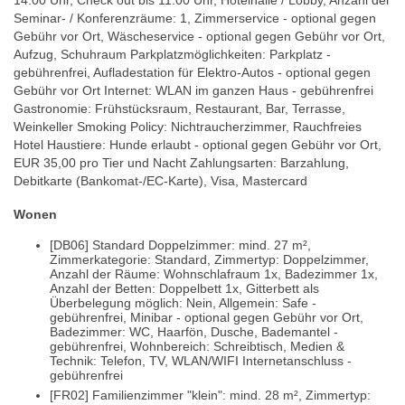
14:00 Uhr, Check out bis 11:00 Uhr, Hotelhalle / Lobby, Anzahl der
Seminar- / Konferenzräume: 1, Zimmerservice - optional gegen
Gebühr vor Ort, Wäscheservice - optional gegen Gebühr vor Ort,
Aufzug, Schuhraum Parkplatzmöglichkeiten: Parkplatz -
gebührenfrei, Aufladestation für Elektro-Autos - optional gegen
Gebühr vor Ort Internet: WLAN im ganzen Haus - gebührenfrei
Gastronomie: Frühstücksraum, Restaurant, Bar, Terrasse,
Weinkeller Smoking Policy: Nichtraucherzimmer, Rauchfreies
Hotel Haustiere: Hunde erlaubt - optional gegen Gebühr vor Ort,
EUR 35,00 pro Tier und Nacht Zahlungsarten: Barzahlung,
Debitkarte (Bankomat-/EC-Karte), Visa, Mastercard
Wonen
[DB06] Standard Doppelzimmer: mind. 27 m²,
Zimmerkategorie: Standard, Zimmertyp: Doppelzimmer,
Anzahl der Räume: Wohnschlafraum 1x, Badezimmer 1x,
Anzahl der Betten: Doppelbett 1x, Gitterbett als
Überbelegung möglich: Nein, Allgemein: Safe -
gebührenfrei, Minibar - optional gegen Gebühr vor Ort,
Badezimmer: WC, Haarfön, Dusche, Bademantel -
gebührenfrei, Wohnbereich: Schreibtisch, Medien &
Technik: Telefon, TV, WLAN/WIFI Internetanschluss -
gebührenfrei
[FR02] Familienzimmer "klein": mind. 28 m², Zimmertyp: