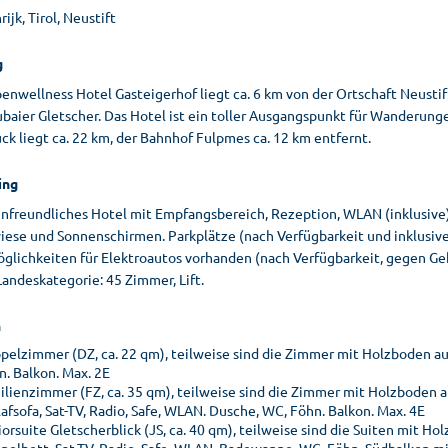
ijk, Tirol, Neustift
g
enwellness Hotel Gasteigerhof liegt ca. 6 km von der Ortschaft Neustift
ubaier Gletscher. Das Hotel ist ein toller Ausgangspunkt für Wanderun
ck liegt ca. 22 km, der Bahnhof Fulpmes ca. 12 km entfernt.
ing
enfreundliches Hotel mit Empfangsbereich, Rezeption, WLAN (inklusive),
iese und Sonnenschirmen. Parkplätze (nach Verfügbarkeit und inklusiv
glichkeiten für Elektroautos vorhanden (nach Verfügbarkeit, gegen Geb
Landeskategorie: 45 Zimmer, Lift.
n
pelzimmer (DZ, ca. 22 qm), teilweise sind die Zimmer mit Holzboden aus
n. Balkon. Max. 2E
ilienzimmer (FZ, ca. 35 qm), teilweise sind die Zimmer mit Holzboden
afsofa, Sat-TV, Radio, Safe, WLAN. Dusche, WC, Föhn. Balkon. Max. 4E
iorsuite Gletscherblick (JS, ca. 40 qm), teilweise sind die Suiten mit H