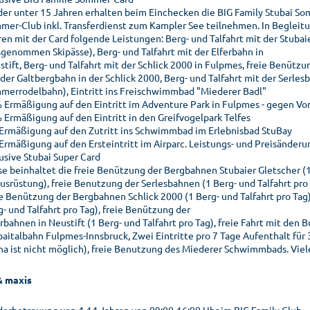
der unter 15 Jahren erhalten beim Einchecken die BIG Family Stubai So
mer-Club inkl. Transferdienst zum Kampler See teilnehmen. In Begleitu
ren mit der Card folgende Leistungen: Berg- und Talfahrt mit der Stubai
sgenommen Skipässe), Berg- und Talfahrt mit der Elferbahn in
tift, Berg- und Talfahrt mit der Schlick 2000 in Fulpmes, freie Benützun
der Galtbergbahn in der Schlick 2000, Berg- und Talfahrt mit der Serlesba
merrodelbahn), Eintritt ins Freischwimmbad "Miederer Badl"
 Ermäßigung auf den Eintritt im Adventure Park in Fulpmes - gegen Vor
 Ermäßigung auf den Eintritt in den Greifvogelpark Telfes
Ermäßigung auf den Zutritt ins Schwimmbad im Erlebnisbad StuBay
Ermäßigung auf den Ersteintritt im Airparc. Leistungs- und Preisänder
lusive Stubai Super Card
se beinhaltet die freie Benützung der Bergbahnen Stubaier Gletscher (1
ausrüstung), freie Benutzung der Serlesbahnen (1 Berg- und Talfahrt pr
ie Benützung der Bergbahnen Schlick 2000 (1 Berg- und Talfahrt pro Tag)
- und Talfahrt pro Tag), freie Benützung der
rbahnen in Neustift (1 Berg- und Talfahrt pro Tag), freie Fahrt mit den
baitalbahn Fulpmes-Innsbruck, Zwei Eintritte pro 7 Tage Aufenthalt für 3
na ist nicht möglich), freie Benutzung des Miederer Schwimmbads. Viel
& maxis