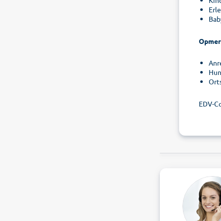
Kin
Erl
Bab
Opmer
Anre
Hund
Orts
EDV-Co