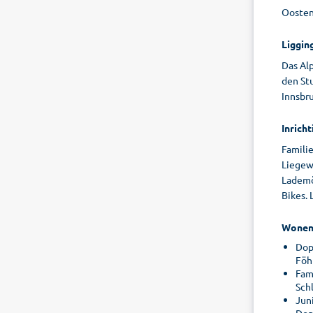
Oostenr
Liggin
Das Alp
den St
Innsbru
Inricht
Famili
Liegew
Lademö
Bikes. 
Wone
Dop
Föh
Fam
Schl
Jun