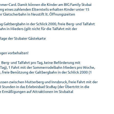
mmer-Card. Damit können die Kinder am BIG Family Stubai
ng eines zahlenden Elternteils erhalten Kinder unter 15
er Gletscherbahn in Neustift lt. Öffnungszeiten
g Galtbergbahn in der Schlick 2000, freie Berg- und Talfahrt
hn in Mieders (gilt nicht für die Talfahrt mit der
lage der Stubaier Gästekarte
ungen vorbehalten!
 Berg- und Talfahrt pro Tag, keine Beförderung mit
o Tag), 1 Fahrt mit der Sommerrodelbahn Mieders pro Woche,
, freie Benützung der Galtbergbahn in der Schlick 2000 (1
 Bussen zwischen Mutterberg und Innsbruck, freie Fahrt mit der
 Stunden in das Erlebnisbad StuBay (der Übertritt in die
e Ermäßigungen auf Attraktionen im Stubaital