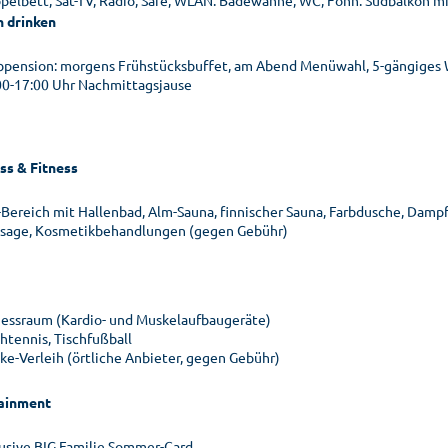
pelbett, Sat-TV, Radio, Safe, WLAN. Badewanne, WC, Föhn. Südbalkon mit
n drinken
bpension: morgens Frühstücksbuffet, am Abend Menüwahl, 5-gängiges W
00-17:00 Uhr Nachmittagsjause
ss & Fitness
-Bereich mit Hallenbad, Alm-Sauna, finnischer Sauna, Farbdusche, Dam
sage, Kosmetikbehandlungen (gegen Gebühr)
nessraum (Kardio- und Muskelaufbaugeräte)
chtennis, Tischfußball
ike-Verleih (örtliche Anbieter, gegen Gebühr)
ainment
lusive BIG Familie Sommer-Card