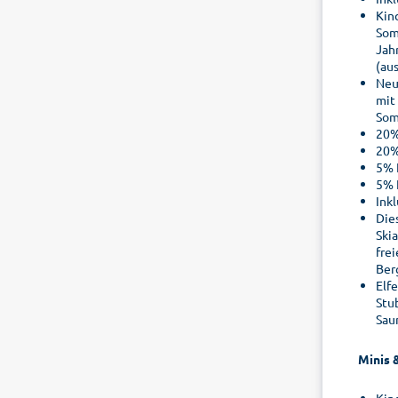
Kin
Som
Jah
(au
Neus
mit 
Som
20%
20%
5% 
5% 
Ink
Die
Ski
fre
Berg
Elfe
Stu
Sau
Minis 