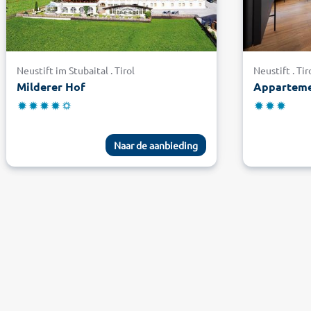
Neustift im Stubaital . Tirol
Neustift . Tir
Milderer Hof
Apparteme
Naar de aanbieding