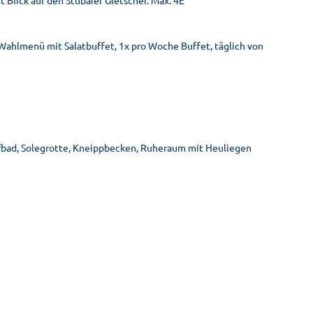
 Blick auf den Stubaier Gletscher. Max. 4E
ahlmenü mit Salatbuffet, 1x pro Woche Buffet, täglich von
pfbad, Solegrotte, Kneippbecken, Ruheraum mit Heuliegen