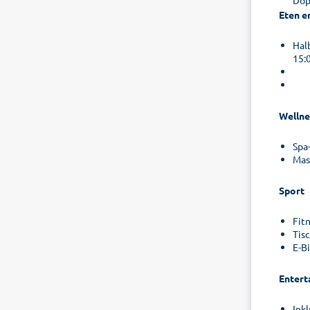
Dop
Eten e
Hal
15:
Wellne
Spa
Mas
Sport
Fit
Tis
E-B
Entert
Ink