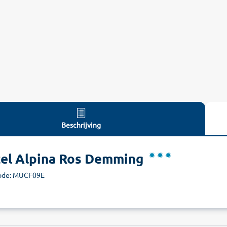
Beschrijving
el Alpina Ros Demming
ode: MUCF09E