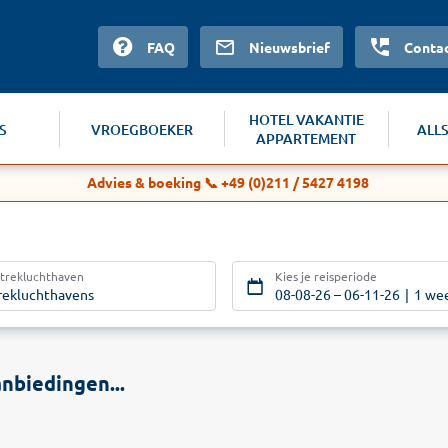
FAQ
Nieuwsbrief
Conta
HOTEL VAKANTIE
S
VROEGBOEKER
ALL
APPARTEMENT
Advies & boeking 📞 +49 (0)211 / 5427 4198
rtrekluchthaven
Kies je reisperiode
trekluchthavens
08-08-26
–
06-11-26
1 we
nbiedingen...