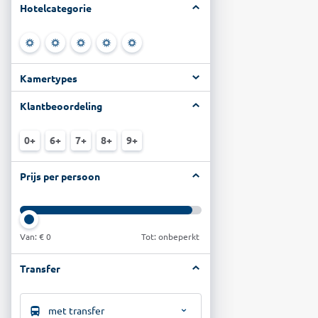
Hotelcategorie
Kamertypes
Klantbeoordeling
0+
6+
7+
8+
9+
Prijs per persoon
Van:
€ 0
Tot: onbeperkt
Transfer
met transfer